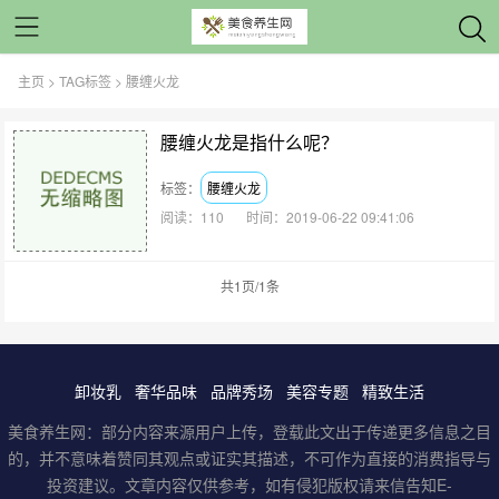
主页
>
TAG标签
> 腰缠火龙
腰缠火龙是指什么呢？
标签：
腰缠火龙
阅读：110
时间：2019-06-22 09:41:06
共1页/1条
卸妆乳
奢华品味
品牌秀场
美容专题
精致生活
美食养生网：部分内容来源用户上传，登载此文出于传递更多信息之目
的，并不意味着赞同其观点或证实其描述，不可作为直接的消费指导与
投资建议。文章内容仅供参考，如有侵犯版权请来信告知E-