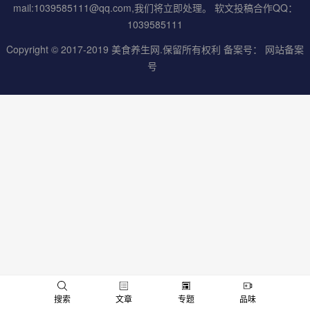
mail:1039585111@qq.com,我们将立即处理。 软文投稿合作QQ：
1039585111
Copyright © 2017-2019
美食养生网
.保留所有权利 备案号：
网站备案
号
男
女
搜索
文章
专题
品味
神
神