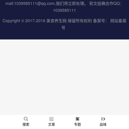
mail:1039585111@qq.com,我们将立即处理。 软文投稿合作QQ：
1039585111
Copyright © 2017-2019
美食养生网
.保留所有权利 备案号：
网站备案
号
男
女
搜索
文章
专题
品味
神
神