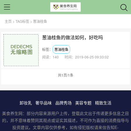
主页
>
TAG标签
> 葱油桂鱼
葱油桂鱼的做法如何，好吃吗
标签：
葱油桂鱼
阅读：140
时间：2019-06-25 09:33:02
共1页/1条
卸妆乳
奢华品味
品牌秀场
美容专题
精致生活
美食养生网：部分内容来源用户上传，登载此文出于传递更多信息之目
的，并不意味着赞同其观点或证实其描述，不可作为直接的消费指导与
投资建议。文章内容仅供参考，如有侵犯版权请来信告知E-