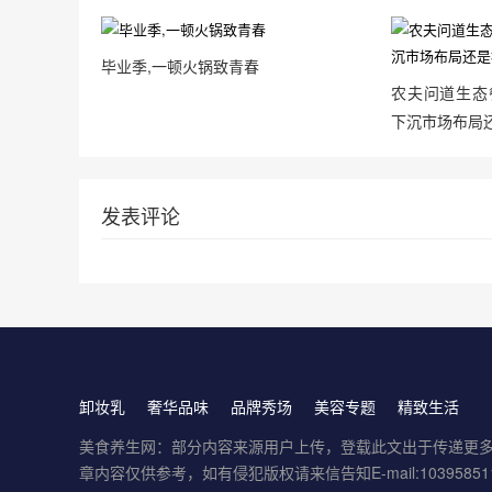
毕业季,一顿火锅致青春
农夫问道生态
下沉市场布局
发表评论
卸妆乳
奢华品味
品牌秀场
美容专题
精致生活
美食养生网：部分内容来源用户上传，登载此文出于传递更
章内容仅供参考，如有侵犯版权请来信告知E-mail:103958511