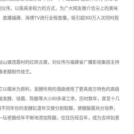
刘仪伟，以极具亲和力的方式，为广大网友推介舌尖上的美味
直播福建、海博TV进行全程直播，吸引超300万人次同时观
山镇茂霞村的红砖古厝，刘仪伟与福建省广播影视集团主持
春老醋制作技艺。
以糯米为原料，发酵所用的酒曲使用了更具南方特色的高级
酸发酵、培菌、陈酿等大小50多道工序，历时数年，甚至十几
用不同年份的发酵缸逐年交替分割取醋，使醋酸菌充分培养，
一坛老醋经年不断地添加陈酿，往往历经百年，成为吉祥如意