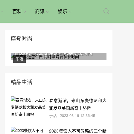
百科
商讯
娱乐
摩登时尚
骨肉相连怎么做 用烤箱烤要多长时间
乐活
精品生活
春意渐浓，来山东麦德龙和大
润发品美国新奇士脐橙
乐活
2023-03-16 12:36:45
2023餐饮人不可忽略的三个新