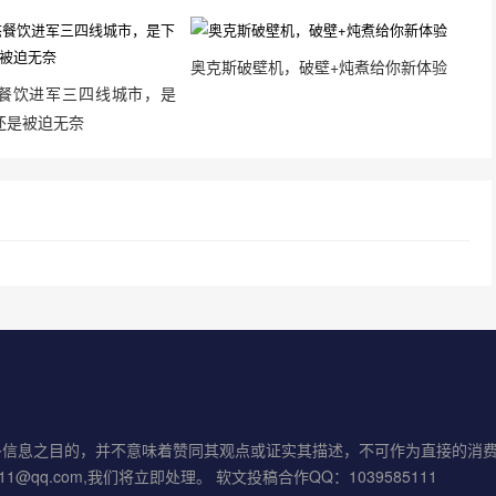
奥克斯破壁机，破壁+炖煮给你新体验
餐饮进军三四线城市，是
还是被迫无奈
多信息之目的，并不意味着赞同其观点或证实其描述，不可作为直接的消
1@qq.com,我们将立即处理。 软文投稿合作QQ：1039585111