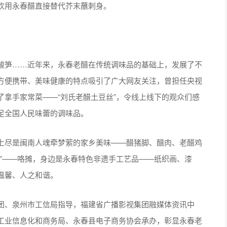
欢用永春醋直接替代芥末蘸刺身。
笋……近年来，永春老醋在传统调味品的基础上，发展了不
方便携带、美味健康的特点吸引了广大网友关注，曾担任央视
拿手家常菜——“刘氏老醋土豆丝”，令线上线下的观众们感
足全国人民味蕾的调味品。
尽是闽南人魂牵梦萦的家乡美味——醋猪脚、醋肉、老醋鸡
”——咯摊，身边是永春特色非遗手工艺品——纸织画、漆
温馨、人之和谐。
、泉州市工信局指导，福建省广播影视集团融媒体资讯中
工业信息化和商务局、永春县电子商务协会承办，彰显永春老