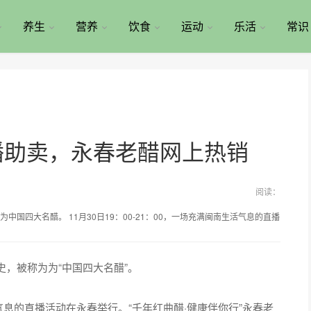
养生
营养
饮食
运动
乐活
常识
播助卖，永春老醋网上热销
阅读：
国四大名醋。 11月30日19：00-21：00，一场充满闽南生活气息的直播
，被称为为“中国四大名醋”。
活气息的直播活动在永春举行。“千年红曲醋·健康伴你行”永春老