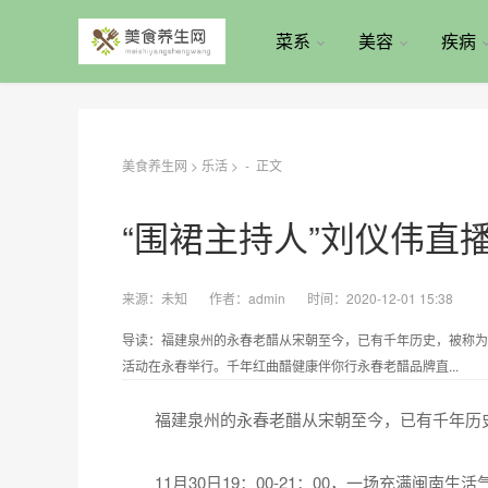
菜系
美容
疾病
美食养生网
>
乐活
> -
正文
“围裙主持人”刘仪伟直
来源：
未知
作者：
admin
时间：2020-12-01 15:38
导读：福建泉州的永春老醋从宋朝至今，已有千年历史，被称为为中
活动在永春举行。千年红曲醋健康伴你行永春老醋品牌直...
福建泉州的永春老醋从宋朝至今，已有千年历史
11月30日19：00-21：00，一场充满闽南生