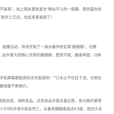
容易”，线上网友更是直言“看似平凡的一瓶醋，竟然蕴含如
了制作工艺后，吃起来更香甜了！
播活动，现场烹制了一道永春传统名菜“醋猪脚”。切猪
…由乡宴大厨精心烹制的醋猪脚，肥而不腻，酸香带甜，Q弹
机屏幕都能闻到浓浓香甜味！”“口水止不住往下流，也想在
老醋销量不断飙升。
配肉类、海鲜食品。这类食品中富含蛋白质，是大肠杆菌等
小于6的环境中就会死亡。永春老醋酸度高达6.5度，是四大名