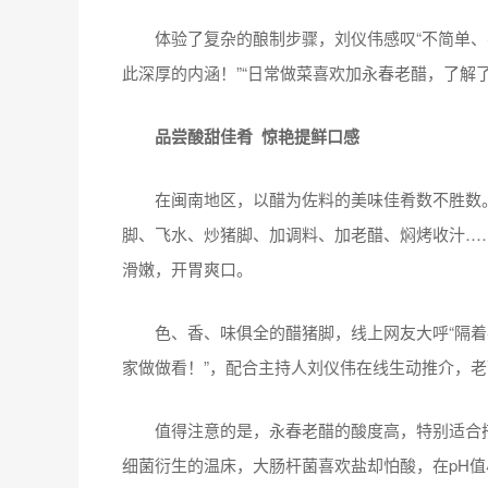
体验了复杂的酿制步骤，刘仪伟感叹“不简单、不
此深厚的内涵！”“日常做菜喜欢加永春老醋，了解
品尝酸甜佳肴 惊艳提鲜口感
在闽南地区，以醋为佐料的美味佳肴数不胜数。直
脚、飞水、炒猪脚、加调料、加老醋、焖烤收汁…
滑嫩，开胃爽口。
色、香、味俱全的醋猪脚，线上网友大呼“隔着手
家做做看！”，配合主持人刘仪伟在线生动推介，
值得注意的是，永春老醋的酸度高，特别适合搭
细菌衍生的温床，大肠杆菌喜欢盐却怕酸，在pH值