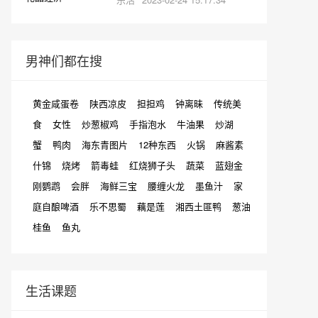
男神们都在搜
黄金咸蛋卷
陕西凉皮
担担鸡
钟离昧
传统美
食
女性
炒葱椒鸡
手指泡水
牛油果
炒湖
蟹
鸭肉
海东青图片
12种东西
火锅
麻酱素
什锦
烧烤
箭毒蛙
红烧狮子头
蔬菜
蓝翅金
刚鹦鹉
会胖
海鲜三宝
腰缠火龙
墨鱼汁
家
庭自酿啤酒
乐不思蜀
藕是莲
湘西土匪鸭
葱油
桂鱼
鱼丸
生活课题