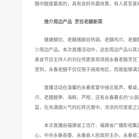
醋中酸度最高的，具有良好杀菌效果，有人甚至喜
推介周边产品 烹饪老醋新菜
健康醋饮、老醋猪脚自热锅、老醋鸡爪、老醋酸
少周边产品。本次直播活动中，这些周边产品以其
美食节目主持人的刘仪伟更是现场用永春老醋烹饪了
受到，永春老醋不仅仅限于闽南地区，而是能够满
直播活动在温馨的永春家宴中接近尾声，餐桌上
爪、老醋酸笋、海鲜、芦柑，还有永春著名的“火锅
篮，在充满烟火气的红砖古厝中，浓浓的尽是家之
本次直播由福建省工信厅、福建省广播影视集团
心、中共永春县委、永春县人民政府主办，永春县