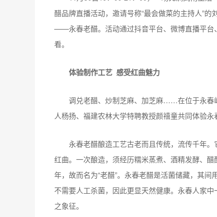
醋品牌直播活动，邀请号称“最会做菜的主持人”的
——永春老醋。活动通过抖音平台、微博直播平台、
看。
体验制作工艺 感受红曲魅力
调兑老醋、炒制芝麻、加芝麻……在位于永春岵
人杨扬、福建农林大学特聘教授颜禧童共同体验永
永春老醋酿造工艺古老而且传统，流传千年。它
红曲。一次酿造，须经历糯米蒸煮、酒精发酵、醋
年，故而名为“老醋”。永春老醋是活菌储藏，其间
不需要人工杀菌，因此更显天然健康。永春人家中
之象征。