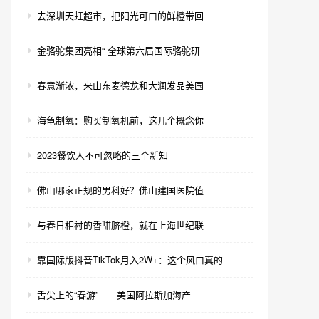
去深圳天虹超市，把阳光可口的鲜橙带回
金骆驼集团亮相“ 全球第六届国际骆驼研
春意渐浓，来山东麦德龙和大润发品美国
海龟制氧：购买制氧机前，这几个概念你
2023餐饮人不可忽略的三个新知
佛山哪家正规的男科好？佛山建国医院值
与春日相衬的香甜脐橙，就在上海世纪联
靠国际版抖音TikTok月入2W+：这个风口真的
舌尖上的“春游”——美国阿拉斯加海产