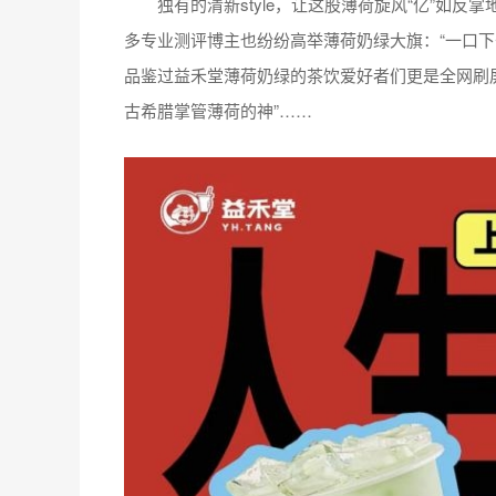
独有的清新style，让这股薄荷旋风“亿”如反
多专业测评博主也纷纷高举薄荷奶绿大旗：“一口下
品鉴过益禾堂薄荷奶绿的茶饮爱好者们更是全网刷屏
古希腊掌管薄荷的神”……