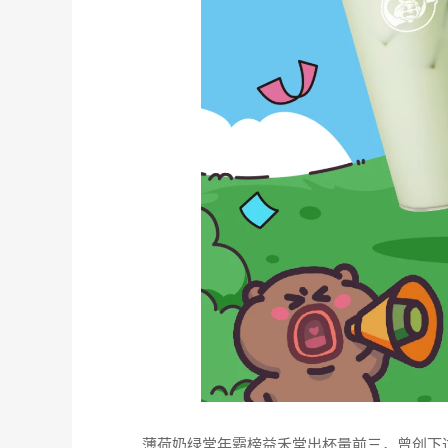
薄荷奶绿常年霸榜益禾堂出杯量前三，曾创下过日