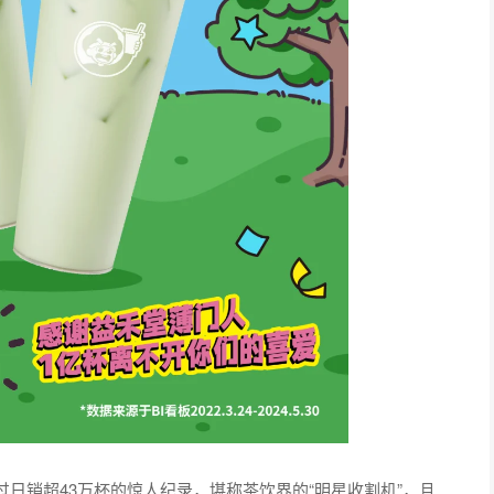
销超43万杯的惊人纪录，堪称茶饮界的“明星收割机”，且