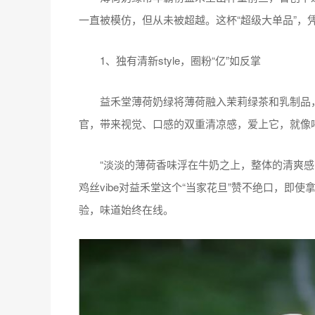
一直被模仿，但从未被超越。这杯“超级大单品”，
1、独有清新style，圈粉“亿”如反掌
益禾堂薄荷奶绿将薄荷融入茉莉绿茶和乳制品，
官，带来视觉、口感的双重清凉感，爱上它，就像
“淡淡的薄荷香味浮在牛奶之上，整体的清爽感，就
鸡丝vibe对益禾堂这个“当家花旦”赞不绝口，即
验，味道始终在线。