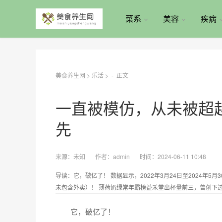
菜系
美容
疾病
美食养生网
>
乐活
> -
正文
一直被模仿，从未被超越
先
来源：
未知
作者：
admin
时间：2024-06-11 10:48
导读：它，破亿了！ 数据显示，2022年3月24日至2024年5
未包含外卖）！ 薄荷奶绿常年霸榜益禾堂出杯量前三，曾创下过.
它，破亿了！