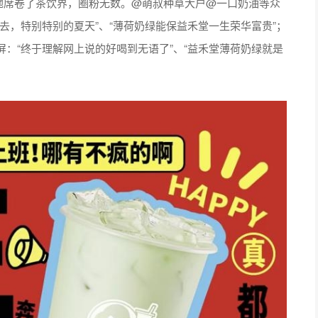
掌地席卷了茶饮界，圈粉无数。@萌叔种草大户@一口奶油等众
去，特别特别的夏天”、“薄荷奶绿能保益禾堂一生荣华富贵”；
：“终于理解网上说的好喝到无语了”、“益禾堂薄荷奶绿就是