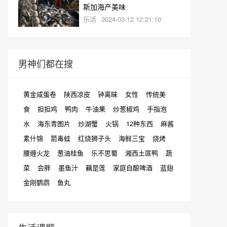
斯加海产美味
乐活
2024-03-12 12:21:10
男神们都在搜
黄金咸蛋卷
陕西凉皮
钟离昧
女性
传统美
食
担担鸡
鸭肉
牛油果
炒葱椒鸡
手指泡
水
海东青图片
炒湖蟹
火锅
12种东西
麻酱
素什锦
箭毒蛙
红烧狮子头
海鲜三宝
烧烤
腰缠火龙
葱油桂鱼
乐不思蜀
湘西土匪鸭
蔬
菜
会胖
墨鱼汁
藕是莲
家庭自酿啤酒
蓝翅
金刚鹦鹉
鱼丸