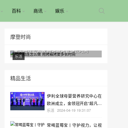
百科
商讯
娱乐
摩登时尚
骨肉相连怎么做 用烤箱烤要多长时间
乐活
精品生活
伊利全球母婴营养研究中心在
欧洲成立，金领冠开启“超凡营
乐活
2024-04-19 19:31:07
养”新时代
常喝蓝莓宝丨守护视力，让视