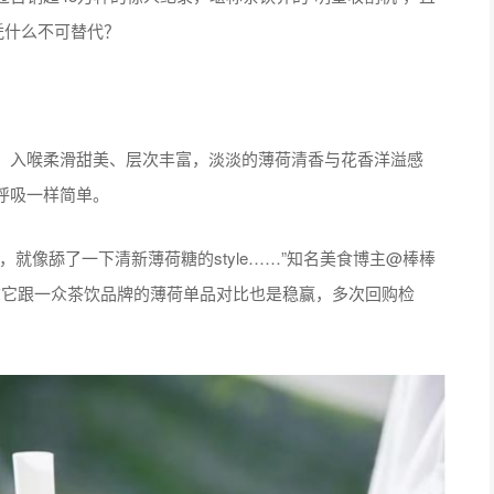
凭什么不可替代？
入喉柔滑甜美、层次丰富，淡淡的薄荷清香与花香洋溢感
呼吸一样简单。
像舔了一下清新薄荷糖的style……”知名美食博主@棒棒
使拿它跟一众茶饮品牌的薄荷单品对比也是稳赢，多次回购检