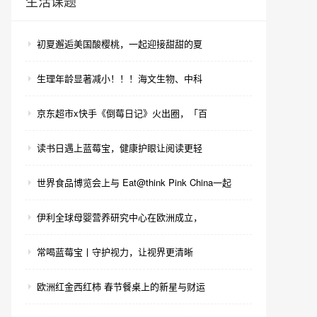
生活课题
初夏邂逅美国酸樱桃，一起迎接甜甜的夏
生理年龄显著减小！！！海文生物、中科
京东超市x快手《倒莓日记》火出圈，「百
读书日遇上蓝莓宝，健康护眼让阅读更轻
世界食品博览会上与 Eat@think Pink China一起
伊利全球母婴营养研究中心在欧洲成立，
常喝蓝莓宝丨守护视力，让视界更清晰
欧洲红金西红柿 春节餐桌上的新星与财运