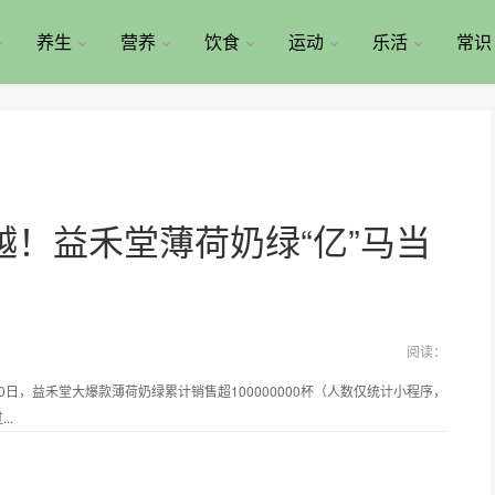
养生
营养
饮食
运动
乐活
常识
！益禾堂薄荷奶绿“亿”马当
阅读：
月30日，益禾堂大爆款薄荷奶绿累计销售超100000000杯（人数仅统计小程序，
..