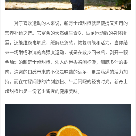
对于喜欢运动的人来说，新奇士超甜橙就是便携又实用的
营养补给之选。它富含的天然维生素C，满足运动后的身体所
需，还能维稳电解质，缓解疲惫感，恢复机能和活力。当你结
束一场酣畅淋漓的高强度运动，或是在散步回来后，剥开一颗
金灿灿的新奇士超甜橙，沁人的橙香瞬间弥漫，细腻多汁的果
肉，清爽的口感带来的不仅是味蕾的满足，更是满满的活力加
持。而在忙碌间隙的片刻放松、午后闲暇的轻食时光，新奇士
超甜橙也是一份老少皆宜的健康美味。