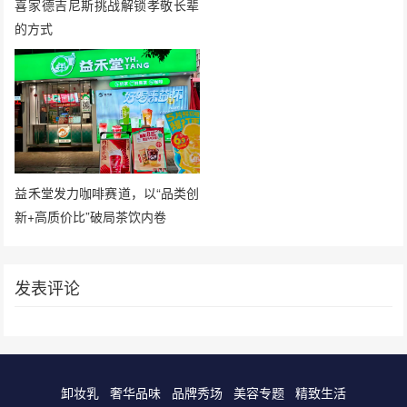
喜家德吉尼斯挑战解锁孝敬长辈
的方式
益禾堂发力咖啡赛道，以“品类创
新+高质价比”破局茶饮内卷
发表评论
卸妆乳
奢华品味
品牌秀场
美容专题
精致生活