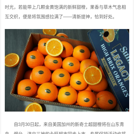
时光，若能带上几颗金黄饱满的新鲜甜橙，果香与草木气息相
互交织，便是将氛围感拉满了——清新提神，恰到好处。
自3月30日起，来自美国加州的新奇士超甜橙将在山东青
岛、烟台、济宁三地的永旺超市同步上市，专属促销活动也将