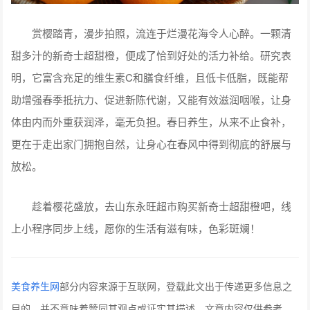
赏樱踏青，漫步拍照，流连于烂漫花海令人心醉。一颗清
甜多汁的新奇士超甜橙，便成了恰到好处的活力补给。研究表
明，它富含充足的维生素C和膳食纤维，且低卡低脂，既能帮
助增强春季抵抗力、促进新陈代谢，又能有效滋润咽喉，让身
体由内而外重获润泽，毫无负担。春日养生，从来不止食补，
更在于走出家门拥抱自然，让身心在春风中得到彻底的舒展与
放松。
趁着樱花盛放，去山东永旺超市购买新奇士超甜橙吧，线
上小程序同步上线，愿你的生活有滋有味，色彩斑斓！
美食养生网
部分内容来源于互联网，登载此文出于传递更多信息之
目的，并不意味着赞同其观点或证实其描述。文章内容仅供参考，