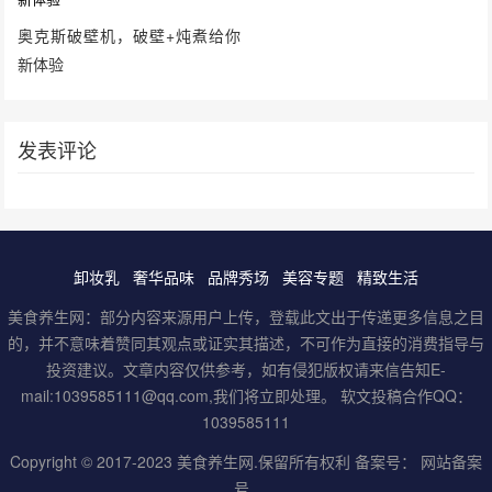
奥克斯破壁机，破壁+炖煮给你
新体验
发表评论
卸妆乳
奢华品味
品牌秀场
美容专题
精致生活
美食养生网：部分内容来源用户上传，登载此文出于传递更多信息之目
的，并不意味着赞同其观点或证实其描述，不可作为直接的消费指导与
投资建议。文章内容仅供参考，如有侵犯版权请来信告知E-
mail:1039585111@qq.com,我们将立即处理。 软文投稿合作QQ：
1039585111
Copyright © 2017-2023
美食养生网
.保留所有权利 备案号：
网站备案
号