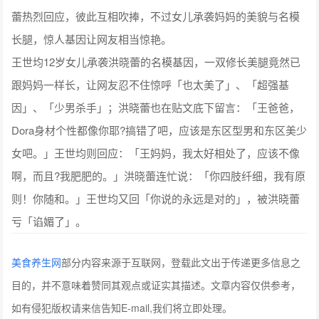
蕾热烈回应，彼此互相吹捧，不过女儿承袭妈妈的美貌与名模
长腿，惊人基因让网友相当惊艳。
王世均12岁女儿承袭洪晓蕾的名模基因，一双修长美腿竟然已
跟妈妈一样长，让网友忍不住惊呼「也太美了」、「超强基
因」、「少男杀手」；洪晓蕾也在贴文底下留言：「王爸爸，
Dora身材个性都像你耶?搞错了吧，应该是东区型男和东区美少
女吧。」王世均则回应：「王妈妈，我太好相处了，应该不像
啊，而且?我肥肥的。」洪晓蕾连忙说：「你四肢纤细，我有原
则！你随和。」王世均又回「你说的永远是对的」，被洪晓蕾
亏「谄媚了」。
美食养生网
部分内容来源于互联网，登载此文出于传递更多信息之
目的，并不意味着赞同其观点或证实其描述。文章内容仅供参考，
如有侵犯版权请来信告知E-mail,我们将立即处理。