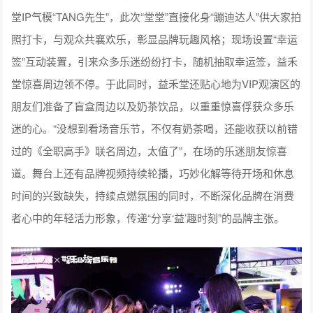
堂IP气模“TANG先生”，此次“堂堂”直接化身“蹦迪达人”供大家拍
照打卡，与观众共襄欢乐，彰显品牌玩趣风格；现场设置“幸运
签”互动装置，引来众多乐迷纷纷打卡，随机抽取幸运签，益禾
堂惊喜周边领不停。于此同时，益禾堂还贴心地为VIP观演区的
朋友们准备了盲盒周边以及奶茶饮品，以重重惊喜俘获众多乐
迷的心。“没想到看场音乐节，不仅有奶茶喝，还能收获以前错
过的《全职高手》联名周边，太值了”，在场的乐迷朋友惊喜
道。舞台上还有品牌视频持续轮播，巧妙化解等待开场和休息
时间的兴致缺失，持续点燃氛围的同时，不断深化品牌在消费
者心中的年轻活力形象，传递“分享‘益’趣时刻”的品牌主张。