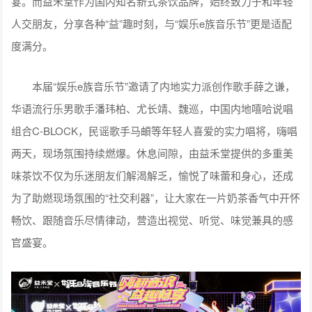
宴。而益禾堂作为国内知名新式茶饮品牌，始终致力于和年轻
人交朋友，分享各种“益”趣时刻，与“娱乐e族音乐节”更是适配
度满分。
本届“娱乐e族音乐节”邀请了内地实力派创作歌手薛之谦，
华语流行乐男歌手潘玮柏、尤长靖、魏巡，中国内地嘻哈说唱
组合C-BLOCK，民谣歌手马頔等年轻人喜爱的实力唱将，嗨唱
两天，现场氛围持续燃爆。休息间隙，由益禾堂提供的多重美
味茶饮不仅为乐迷朋友们解渴解乏，愉悦了味蕾和身心，还成
为了助燃现场氛围的“社交利器”，让大家在一片奶茶香气中开怀
畅饮、跟随音乐尽情律动，营造出视觉、听觉、味觉兼具的感
官盛宴。