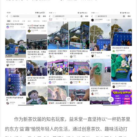
作为新茶饮届的知名玩家，益禾堂一直坚持以“一杯奶茶里
的东方‘益’趣”愉悦年轻人的生活，通过创意茶饮、趣味活动打