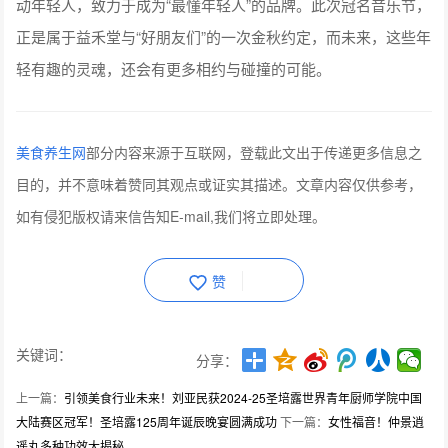
动年轻人，致力于成为“最懂年轻人”的品牌。此次冠名音乐节，
正是属于益禾堂与“好朋友们”的一次金秋约定，而未来，这些年
轻有趣的灵魂，还会有更多相约与碰撞的可能。
美食养生网
部分内容来源于互联网，登载此文出于传递更多信息之
目的，并不意味着赞同其观点或证实其描述。文章内容仅供参考，
如有侵犯版权请来信告知E-mail,我们将立即处理。
赞
关键词：
分享：
上一篇：
引领美食行业未来！刘亚民获2024-25圣培露世界青年厨师学院中国
大陆赛区冠军！圣培露125周年诞辰晚宴圆满成功
下一篇：
女性福音！仲景逍
遥丸多种功效大揭秘