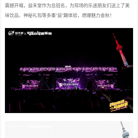
震撼开唱，益禾堂作为总冠名，为现场的乐迷朋友们送上了美
味饮品、神秘礼包等多重“益”趣体验，燃爆魅力金秋！