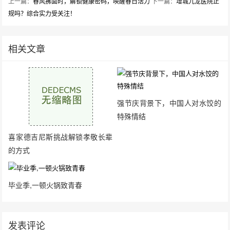
上一篇：
春风拂面时，解锁健康密码，唤醒春日活力
下一篇：
增城九龙医院正
规吗？综合实力受关注！
相关文章
强节庆背景下，中国人对水饺的
特殊情结
喜家德吉尼斯挑战解锁孝敬长辈
的方式
毕业季,一顿火锅致青春
发表评论