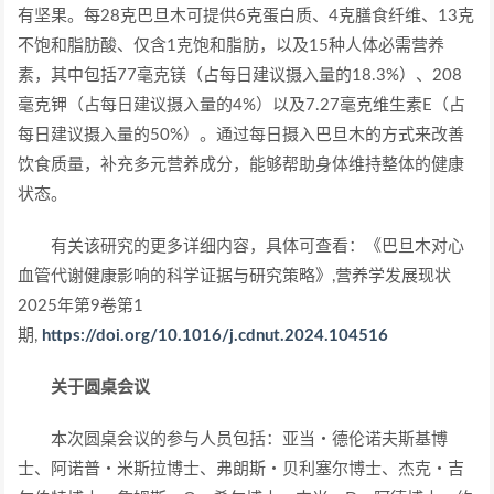
有坚果。每28克巴旦木可提供6克蛋白质、4克膳食纤维、13克
不饱和脂肪酸、仅含1克饱和脂肪，以及15种人体必需营养
素，其中包括77毫克镁（占每日建议摄入量的18.3%）、208
毫克钾（占每日建议摄入量的4%）以及7.27毫克维生素E（占
每日建议摄入量的50%）。通过每日摄入巴旦木的方式来改善
饮食质量，补充多元营养成分，能够帮助身体维持整体的健康
状态。
有关该研究的更多详细内容，具体可查看：《巴旦木对心
血管代谢健康影响的科学证据与研究策略》,营养学发展现状
2025年第9卷第1
期,
https://doi.org/10.1016/j.cdnut.2024.104516
关于圆桌会议
本次圆桌会议的参与人员包括：亚当・德伦诺夫斯基博
士、阿诺普・米斯拉博士、弗朗斯・贝利塞尔博士、杰克・吉