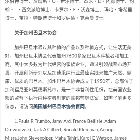
尔伯特博士、詹姆斯・O・希尔博士、杰米・D・阿德博士、约
翰・L・西文派珀博士、卡罗尔・E・沃森博士、玛哈・塔希里
博士、宝拉・特朗博博士和罗纳德・克莱曼博士。
关于加州巴旦木协会
加州巴旦木通过其种植的产品以及种植方式，让生活更美
好。加州巴旦木协会代表加州7600多家巴旦木种植者和加工
商，其中大多数为世代经营的家族企业，通过引领战略市场开
发、开展创新研究以及加速采纳行业最佳实践来推广天然、健
康、优质的巴旦木。加州巴旦木协会成立于1950年，总部位于
加利福尼亚州莫德斯托市，是一个非营利性组织，在美国农业
部的监督下执行由种植者制定的联邦营销法案。如需了解更多
信息，请访问
美国加州巴旦木协会官网
。
1.Paula R Trumbo, Jamy Ard, France Bellisle, Adam
Drewnowski, Jack A Gilbert, Ronald Kleinman, Anoop
Misra,John Sievenpiper, Maha Tahiri, Karol E Watson, James