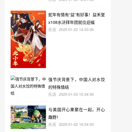
蛇年有情有“益”有好事！益禾堂
x108水浒拜年团就位迎福
乐活
2025-01-22 14:33:36
强节庆背景下，中国人对水饺
的特殊情结
乐活
2025-01-03 15:34:56
与美国开心果聚在一起，开心
趣野！
乐活
2025-01-02 16:54:03