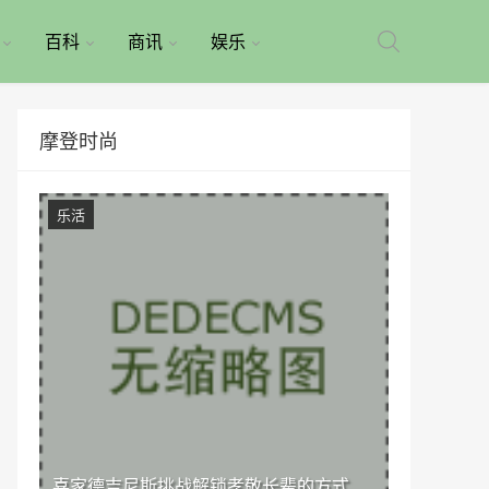
百科
商讯
娱乐
摩登时尚
乐活
喜家德吉尼斯挑战解锁孝敬长辈的方式