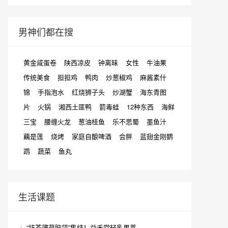
男神们都在搜
黄金咸蛋卷
陕西凉皮
钟离昧
女性
牛油果
传统美食
担担鸡
鸭肉
炒葱椒鸡
麻酱素什
锦
手指泡水
红烧狮子头
炒湖蟹
海东青图
片
火锅
湘西土匪鸭
箭毒蛙
12种东西
海鲜
三宝
腰缠火龙
葱油桂鱼
乐不思蜀
墨鱼汁
藕是莲
烧烤
家庭自酿啤酒
会胖
蓝翅金刚鹦
鹉
蔬菜
鱼丸
生活课题
“抹茶薄荷脑袋”集结！益禾堂轻乳果萃