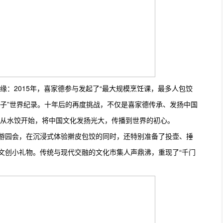
：2015年，喜家德参与发起了“最大规模烹饪课，最多人包饺
包饺子”世界纪录。十年后的再度挑战，不仅是喜家德传承、发扬中国
从水饺开始，将中国文化发扬光大，传播到世界的初心。
的游园会，在沉浸式体验擀皮包饺的同时，还特别准备了投壶、捶
的文创小礼物。传统与现代交融的文化市集人声鼎沸，重现了“千门