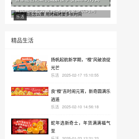
骨肉相连怎么做 用烤箱烤要多长时间
乐活
精品生活
扬帆起航新学期，“橙”风破浪绽
光芒
乐活
2025-02-17 15:10:55
良“橙”吉时闹元宵，新奇圆满乐
逍遥
乐活
2025-02-10 14:56:18
蛇年选新奇士，年货满满福气
至
乐活
2025-01-23 12:21:33