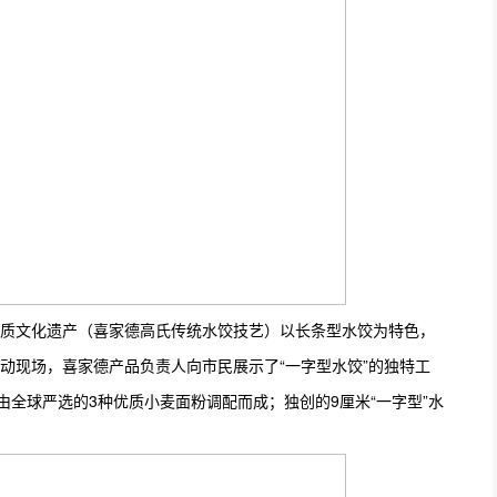
质文化遗产（喜家德高氏传统水饺技艺）以长条型水饺为特色，
动现场，喜家德产品负责人向市民展示了“一字型水饺”的独特工
由全球严选的3种优质小麦面粉调配而成；独创的9厘米“一字型”水