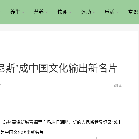
养生
营养
饮食
运动
乐活
常识
吉尼斯”成中国文化输出新名片
7
阅读：
月，苏州高铁新城喜福里广场芯汇湖畔，新的吉尼斯世界纪录“线上
成为中国文化输出新名片。