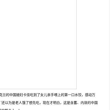
乌克兰的中国媳妇卡佳吃到了女儿亲手喂上的第一口水饺，感动万
？’还以为是老人饿了想先吃，现在才明白，这是含蓄、内敛的中国