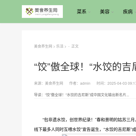
菜系
美容
疾病
美食养生网
>
乐活
> -
正文
“饺”傲全球！“水饺的
来源：
美食养生网
作者：
admin
时间：2025-04-03 09:1
导读：“饺”傲全球！“水饺的吉尼斯”成中国文化输出新名片...
“包非遗水饺，创世界纪录！”春和景明的姑苏三
线下最多人同时互喂水饺”宣告诞生，“水饺的吉尼斯”