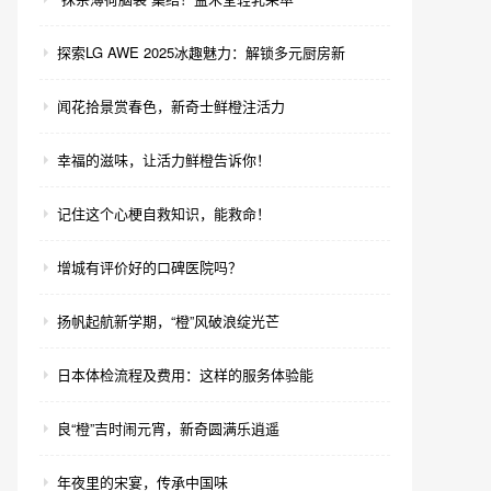
探索LG AWE 2025冰趣魅力：解锁多元厨房新
闻花拾景赏春色，新奇士鲜橙注活力
幸福的滋味，让活力鲜橙告诉你！
记住这个心梗自救知识，能救命！
增城有评价好的口碑医院吗？
扬帆起航新学期，“橙”风破浪绽光芒
日本体检流程及费用：这样的服务体验能
良“橙”吉时闹元宵，新奇圆满乐逍遥
年夜里的宋宴，传承中国味