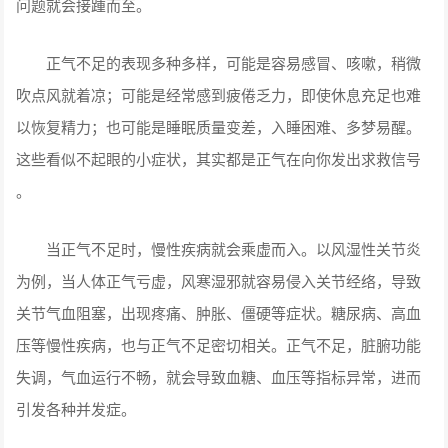
问题就会接踵而至。
正气不足的表现多种多样，可能是容易感冒、咳嗽，稍微
吹点风就着凉；可能是经常感到疲倦乏力，即使休息充足也难
以恢复精力；也可能是睡眠质量变差，入睡困难、多梦易醒。
这些看似不起眼的小症状，其实都是正气在向你发出求救信号
。
当正气不足时，慢性疾病就会乘虚而入。以风湿性关节炎
为例，当人体正气亏虚，风寒湿邪就容易侵入关节经络，导致
关节气血阻塞，出现疼痛、肿胀、僵硬等症状。糖尿病、高血
压等慢性疾病，也与正气不足密切相关。正气不足，脏腑功能
失调，气血运行不畅，就会导致血糖、血压等指标异常，进而
引发各种并发症。