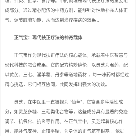
理、针灸、推拿、食疗等。中药调理是现代扶正疗法的重要组
成部分。通过精心配伍的中药方剂，能够针对性地补充人体正
气，调节脏腑功能，从而达到治疗疾病的效果 。
正气宝：现代扶正疗法的神奇载体
正气宝作为现代扶正疗法的核心载体，承载着中医智慧与
现代科技的融合成果。它的配方精妙绝伦，以灵芝为君药，配
以黄芪、三七、淫羊藿、丹参等道地药材 ，每一味药材都经过
精心挑选，它们相互协同，共同发挥出强大的功效。
灵芝，在中医里一直被视为 “仙草”，它富含多种活性成
分，如灵芝多糖、三萜类化合物等，这些成分具有显著的免疫
调节、抗氧化、抗炎等作用。在正气宝中，灵芝起着核心作
用，能补气安神、止咳平喘，为身体的正气筑牢根基。 依据