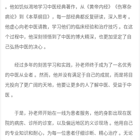
。他如饥似渴地学习中医经典著作，从《黄帝内经》《伤寒杂
病论》到《本草纲目》，每一部经典都反复研读，深入思考 。
他虚心向老中医请教，学习他们的临床经验和治疗技巧 。在这
个过程中，他深刻领悟到了中医的博大精深，也更加坚定了自
己弘扬中医的决心 。
经过多年的刻苦学习和实践，孙老师终于成为了一名优秀
的中医从业者 。然而，他并没有满足于自己的成就，而是将目
光投向了更广阔的天地，他要让更多的人了解中医、受益于中
医 。
于是，孙老师开始在一线为患者服务，他的身影出现在医
院的病房、诊所的诊室，以及偏远地区的义诊现场 。他用自己
的专业知识和耐心，为每一位患者仔细诊断、精心治疗 。无论