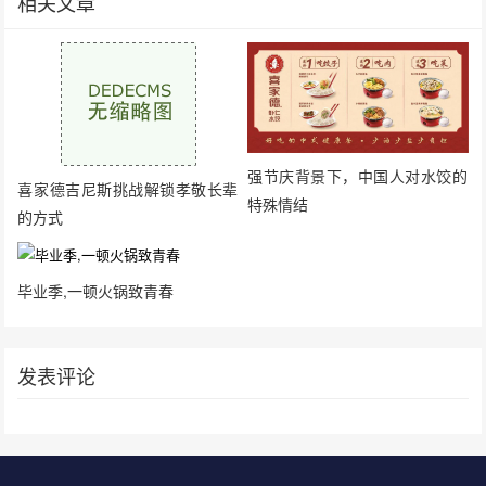
相关文章
强节庆背景下，中国人对水饺的
喜家德吉尼斯挑战解锁孝敬长辈
特殊情结
的方式
毕业季,一顿火锅致青春
发表评论