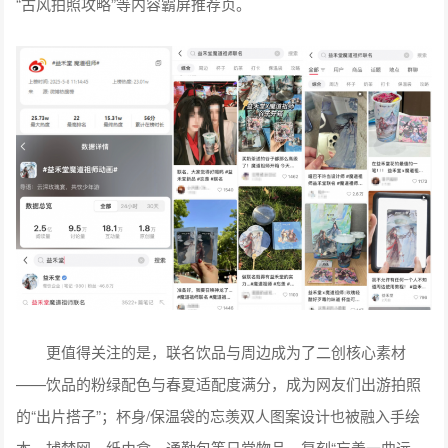
“古风拍照攻略”等内容霸屏推荐页。
更值得关注的是，联名饮品与周边成为了二创核心素材
——饮品的粉绿配色与春夏适配度满分，成为网友们出游拍照
的“出片搭子”；杯身/保温袋的忘羡双人图案设计也被融入手绘
本、捕梦网、纸巾盒、通勤包等日常物品，复刻“忘羡一曲远，