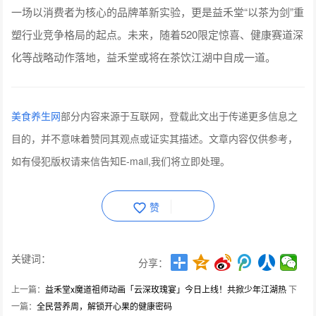
一场以消费者为核心的品牌革新实验，更是益禾堂“以茶为剑”重
塑行业竞争格局的起点。未来，随着520限定惊喜、健康赛道深
化等战略动作落地，益禾堂或将在茶饮江湖中自成一道。
美食养生网
部分内容来源于互联网，登载此文出于传递更多信息之
目的，并不意味着赞同其观点或证实其描述。文章内容仅供参考，
如有侵犯版权请来信告知E-mail,我们将立即处理。
赞
关键词：
分享：
上一篇：
益禾堂x魔道祖师动画「云深玫瑰宴」今日上线！共掀少年江湖热
下
一篇：
全民营养周，解锁开心果的健康密码