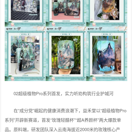
02超级植物Pro系列首发，实力听劝构筑行业护城河
在“成分党”崛起的健康消费浪潮下，益禾堂以“超级植物Pro
系列”开辟新赛道，首发“玫瑰轻醋杯”“超A养颜杯”两大爆款单
品。原料端，研发团队深入云南海拔近2000米的玫瑰核心产