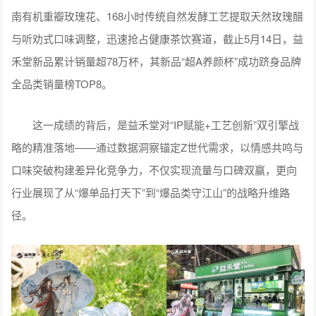
南有机重瓣玫瑰花、168小时传统自然发酵工艺提取天然玫瑰醋
与听劝式口味调整，迅速抢占健康茶饮赛道，截止5月14日，益
禾堂新品累计销量超78万杯，其新品“超A养颜杯”成功跻身品牌
全品类销量榜TOP8。
这一成绩的背后，是益禾堂对“IP赋能+工艺创新”双引擎战
略的精准落地——通过数据洞察锚定Z世代需求，以情感共鸣与
口味突破构建差异化竞争力，不仅实现流量与口碑双赢，更向
行业展现了从“爆单品打天下”到“爆品类守江山”的战略升维路
径。