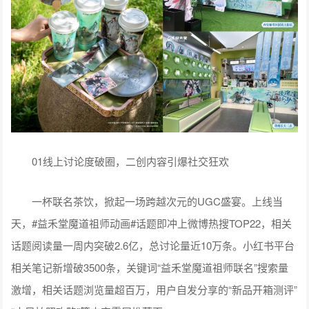
01线上讨论度破圈，二创内容引爆社交狂欢
一杯联名茶饮，掀起一场跨越次元的UGC盛宴。上线当
天，#益禾堂魔道祖师动画#话题即冲上微博热搜TOP22，相关
话题阅读量一周内突破2.6亿，总讨论量近10万条。小红书平台
相关笔记新增破3500条，关键词“益禾堂魔道祖师联名”搜索量
激增，相关话题浏览量超百万，用户自发分享的“新品开箱测评”