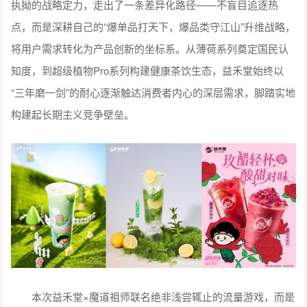
执拗的战略定力，走出了一条差异化路径——不盲目追逐热
点，而是深耕自己的“爆单品打天下，爆品类守江山”升维战略，
将用户需求转化为产品创新的坐标系。从薄荷系列奠定国民认
知度，到超级植物Pro系列构建健康茶饮生态，益禾堂始终以
“三年磨一剑”的耐心逐渐触达消费者内心的深层需求，脚踏实地
构建起长期主义竞争壁垒。
本次益禾堂×魔道祖师联名绝非浅尝辄止的流量游戏，而是