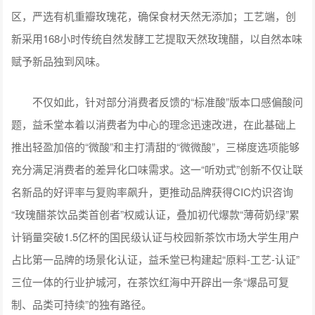
区，严选有机重瓣玫瑰花，确保食材天然无添加；工艺端，创
新采用168小时传统自然发酵工艺提取天然玫瑰醋，以自然本味
赋予新品独到风味。
不仅如此，针对部分消费者反馈的“标准酸”版本口感偏酸问
题，益禾堂本着以消费者为中心的理念迅速改进，在此基础上
推出轻盈加倍的“微酸”和主打清甜的“微微酸”，三梯度选项能够
充分满足消费者的差异化口味需求。这一“听劝式”创新不仅让联
名新品的好评率与复购率飙升，更推动品牌获得CIC灼识咨询
“玫瑰醋茶饮品类首创者”权威认证，叠加初代爆款“薄荷奶绿”累
计销量突破1.5亿杯的国民级认证与校园新茶饮市场大学生用户
占比第一品牌的场景化认证，益禾堂已构建起“原料-工艺-认证”
三位一体的行业护城河，在茶饮红海中开辟出一条“爆品可复
制、品类可持续”的独有路径。