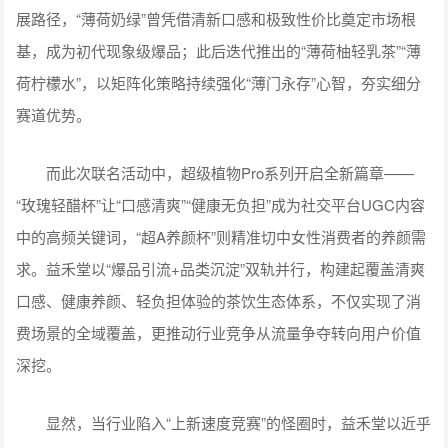
展路径，“薄荷奶绿”曾凭借清新口感和极致性价比奠定市场根
基，成为初代现象级爆品；此后迭代推出的“薄荷柚轻乳茶”“薄
荷柠檬水”，以矩阵化策略持续强化“薄门永存”心智，夯实细分
赛道优势。
而此次联名活动中，超级植物Pro系列开启全新篇章——
“玫瑰轻醋杯”让“口感清爽”“健康无负担”成为社交平台UGC内容
中的高频关键词，“超A养颜杯”则精准切中女性消费者的养颜需
求。益禾堂以“爆品引流+品类沉淀”双轨并行，构建起覆盖清爽
口感、健康养颜、轻负担体验的茶饮生态体系，不仅实现了消
费场景的全域覆盖，更推动行业竞争从流量争夺转向用户价值
深挖。
显然，当行业陷入“上新速度竞赛”的怪圈时，益禾堂以近乎