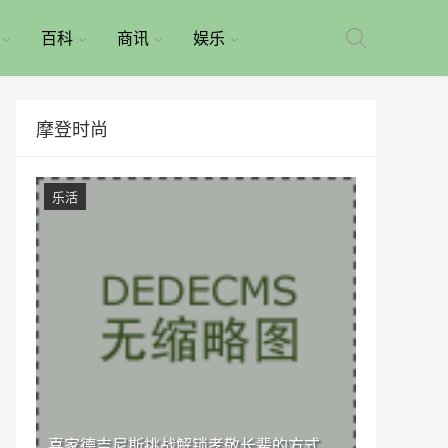
百科
商讯
娱乐
摩登时尚
乐活
喜家德吉尼斯挑战解锁孝敬长辈的方式