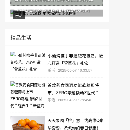
骨肉相连怎么做 用烤箱烤要多长时间
乐活
精品生活
小仙炖携手非遗绒花技艺，匠
心打造「萱草花」礼盒
乐活
2025-05-07 16:33:57
首款药食同源功能软糖即将上
市：ZERO零耀撬动Z世代＂轻
乐活
2025-04-29 17:24:48
养生＂新蓝海
天天果园「橙」意上线高维C豪
华套餐，承包你的春日健康！