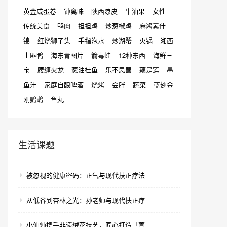
黄金咸蛋卷
钟离昧
陕西凉皮
牛油果
女性
传统美食
鸭肉
担担鸡
炒葱椒鸡
麻酱素什
锦
红烧狮子头
手指泡水
炒湖蟹
火锅
湘西
土匪鸭
海东青图片
箭毒蛙
12种东西
海鲜三
宝
腰缠火龙
葱油桂鱼
乐不思蜀
藕是莲
墨
鱼汁
家庭自酿啤酒
烧烤
会胖
蔬菜
蓝翅金
刚鹦鹉
鱼丸
生活课题
被忽视的健康密码：正气与现代扶正疗法
从低谷到杏林之光：孙老师与现代扶正疗
小仙炖携手非遗绒花技艺，匠心打造「萱