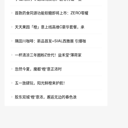
首款药食同源功能软糖即将上市：ZERO零耀
天天果园「橙」意上线高维C豪华套餐，承
隅田川咖啡：新品首发×SIAL西雅展 引爆咖
一杯清凉三年圈粉Z世代！益禾堂“薄荷家
忽然今夏，魔都“橙”意正浓时
五一放肆玩，阳光鲜橙来护航！
胶东双城“橙”意浓，邂逅无边的春色浪