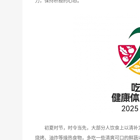
力，保持积极的心态。
初夏时节，时令当先，大部分人饮食上以清补为
烧烤、油炸等燥热食物，多吃一些清爽可口的鲜蔬