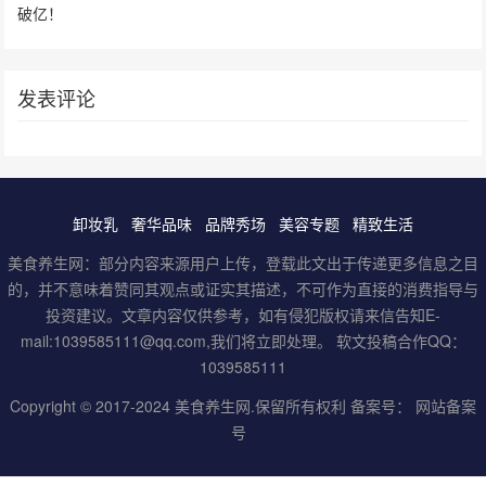
破亿！
发表评论
卸妆乳
奢华品味
品牌秀场
美容专题
精致生活
美食养生网：部分内容来源用户上传，登载此文出于传递更多信息之目
的，并不意味着赞同其观点或证实其描述，不可作为直接的消费指导与
投资建议。文章内容仅供参考，如有侵犯版权请来信告知E-
mail:1039585111@qq.com,我们将立即处理。 软文投稿合作QQ：
1039585111
Copyright © 2017-2024
美食养生网
.保留所有权利 备案号：
网站备案
号