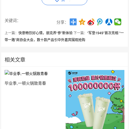
关键词：
分享：
上一篇：
快意畅饮好心情，朋克养“参”新体验
下一篇：
“军垦1949”首次亮相 “一
带一路”商协会大会，数十款产品引中外嘉宾围观抢购
相关文章
毕业季,一顿火锅致青春