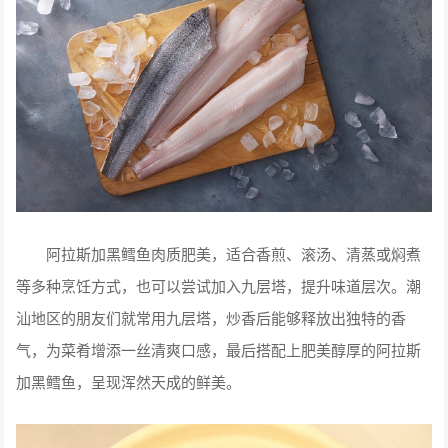
阿拉斯加黑鳕鱼肉质肥美，适合香煎、滚汤、清蒸或焖煮
等多种烹饪方式，也可以尝试加入九层塔，提升味道层次。潮
汕地区的朋友们就常用九层塔，炒香后能够释放出独特的香
气，为菜肴增添一丝清爽口感，最后搭配上肥美醇厚的阿拉斯
加黑鳕鱼，呈现浑然天成的鲜美。