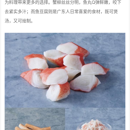
为料理带来更多的选择。蟹柳丝丝分明，鱼丸Q弹鲜嫩，咬下
去紧实多汁；而鱼豆腐则是广东人日常喜爱的食材，既可煲
汤，又可烩制。