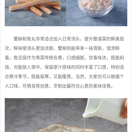
蟹柳和鱼丸非常适合加入日常汤头，提升整道菜的鲜美层
次，鲜味使汤头更加浓郁，蟹柳则能带来一抹清新，增添鲜
香。鱼豆腐作为粤菜传统名肴，口感细腻，甘香味浓，既能焖
烧，也能放入煲中，保留原汁原味的同时丰富了口感，特别适
合寒冷季节，既能驱寒，又能暖胃。当然，大家也可以根据个
人口味，尽情发挥创意，烹制出最符合心意的美味佳肴。