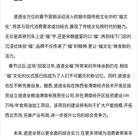
道道全方位的春节营销活动深入挖掘中国传统文化中的“福文
化”,将其与现代消费需求成功结合,展现了传统文化跨时代的魅力。
无论是高铁列车上送“福”字,还是宋朝盛宴的口“福”,再到线下门店的
沉浸式体验“福”,品牌不仅传递了“福”的精神,更让“福文化”焕发新的
活力。
春节过后,这场“回家过年,道道全福”所带来的年味余韵仍在,相信
“福”文化的仪式感已经成为了人们不可磨灭的新记忆。同时,道道全
也在不断完善自身。据悉,道道全拟在陕西省渭南经济技术开发区投
资设立道道全粮油渭南有限责任公司,并在渭南经开区投资建设100
万吨/年食用油加工项目。该项目的建设将有利于扩大产能规模,开拓
西北市场,完善产业布局,进一步提升公司的综合竞争力。
未来,道道全将以更全面的综合实力,在更多领域为消费者带来丰