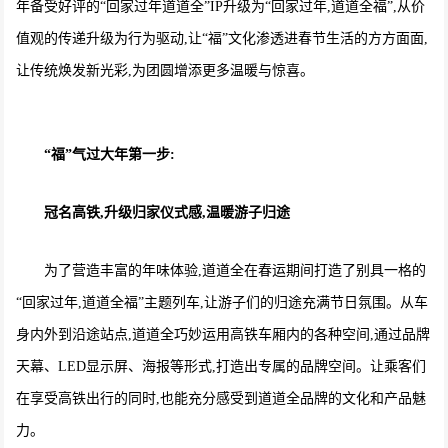
年备受好评的“回家过年道道全”IP升级为“回家过年,道道全福”,从价
值观的传递升级为行为驱动,让“福”文化渗透进春节生活的方方面面,
让传统焕发新光彩,为团圆增添更多温暖与惊喜。
“福”气过大年第一步:
冠名高铁,升级归家仪式感,温暖游子归途
为了营造丰富的年味体验,道道全在春运期间打造了别具一格的
“回家过年,道道全福”主题列车,让游子们的归途充满节日氛围。从车
身内外到沿途站点,道道全巧妙运用高铁车厢内的各种空间,通过品牌
天幕、LED显示屏、海报等形式,打造出专属的品牌空间。让乘客们
在享受高铁出行的同时,也能充分感受到道道全品牌的文化和产品魅
力。