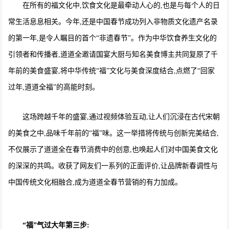
在所有的福文化中,饮食文化是最牵动人心的,也是与每个人的日
常生活息息相关。今年,还是中国春节成功列入非物质文化遗产名录
的第一年,是令人瞩目的首个“非遗春节”。作为中华饮食养生文化的
引领者和传播者,道道全邀请国宴大厨与知名美食博主共同复原了千
年前的美食盛宴,将中华传统“福”文化与美食深度结合,点燃了“回家
过年,道道全福”的高能时刻。
这场跨越千年的盛宴,通过视频体验互动,让人们沉浸在古代宋朝
的美食之中,品味千年前的“福”味。这一举措将传统与创新完美结合,
不仅展示了道道全在春节消费中的创意,也唤起人们对中国美食文化
的深深的共鸣。收获了网友们一系列的正面评价,让品牌新春调性与
中国传统文化相融合,成为道道全春节营销的有力加成。
“福”气过大年
第三步: