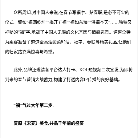
众所周知,对中国人来说,在春节写福字、贴春联,是必不可少的
仪式。譬如“福满乾坤”“梅开五福”“福如东海”“洪福齐天”……独特又
神秘的“福”字,承载了中国人无限的文化基因与情感愿景。道道全特
为乘客准备了道道全高油酸菜籽油、福字、春联等精美礼品,让他们
的归家路充满惊喜与希望。
此外,品牌还邀请各平台达人打卡、KOL短视频二次宣发,为即将
到来的春节营销大战蓄力,构建了打透内容IP传播的良好基础。
“福”气过大年第二步:
复原《宋宴》美食,共品千年前的盛宴