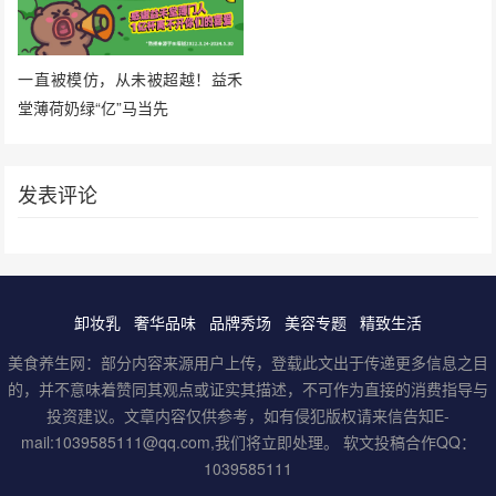
一直被模仿，从未被超越！益禾
堂薄荷奶绿“亿”马当先
发表评论
卸妆乳
奢华品味
品牌秀场
美容专题
精致生活
美食养生网：部分内容来源用户上传，登载此文出于传递更多信息之目
的，并不意味着赞同其观点或证实其描述，不可作为直接的消费指导与
投资建议。文章内容仅供参考，如有侵犯版权请来信告知E-
mail:1039585111@qq.com,我们将立即处理。 软文投稿合作QQ：
1039585111