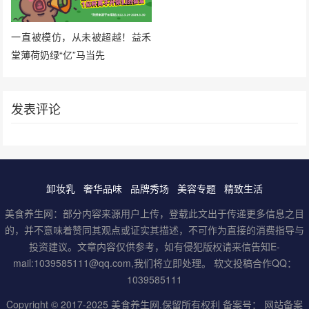
一直被模仿，从未被超越！益禾
堂薄荷奶绿“亿”马当先
发表评论
卸妆乳
奢华品味
品牌秀场
美容专题
精致生活
美食养生网：部分内容来源用户上传，登载此文出于传递更多信息之目
的，并不意味着赞同其观点或证实其描述，不可作为直接的消费指导与
投资建议。文章内容仅供参考，如有侵犯版权请来信告知E-
mail:1039585111@qq.com,我们将立即处理。 软文投稿合作QQ：
1039585111
Copyright © 2017-2025
美食养生网
.保留所有权利 备案号：
网站备案