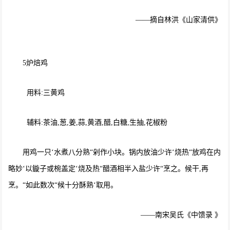
——摘自林洪《山家清供》
5炉焙鸡
用料:三黄鸡
辅料:茶油,葱,姜,蒜,黄酒,醋,白糖,生抽,花椒粉
用鸡一只‘水煮八分熟“剁作小块。锅内放油少许‘烧热“放鸡在内
略妙‘以鏇子或椀盖定‘烧及热“醋酒相半入盐少许“烹之。候干,再
烹。“如此数次“候十分酥熟‘取用。
——南宋吴氏《中馈录 》