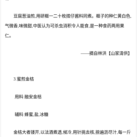
豆腐葱油煎,用研榧一二十枚搭仔酱料同煮。榧子的种仁黄白色,
气微香,味微甜,中医认为可杀虫消积令人能食,是一种食药两用果
仁。
——摘自林洪【山家清供】
3.蜜煎金桔
用料:融安金桔
辅料:蜂蜜,盐,冰糖
金桔大者镂开,以法酒煮透,候冷,用针挑去核,捺遍沥尽汁,每一斤