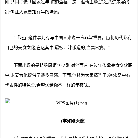
刚,共同打造「回家过年,道道全福」这一温情主题,通过八道宋宴的
制作,让大家更加有年的味道。
”「吃」这件事儿对与中国人来说一直非常重要。历朝历代都有
自己的美食文化,在这其中,最被津津乐道的,当属宋宴。“
下面出场的是特级厨师李少刚,对他而言,在过年传承美食文化职
中,宋宴为他提供了很多灵感。下面,他将为大家精选了8道宋宴中有
代表性的特色菜,希望送给你不一样的年夜味。
(李如刚头像)