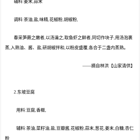
辅料:姜末,蒜末
调料:茶油,盐,味精,花椒粉,胡椒粉,
春采笋蕨之嫩者,以汤瀹之,取鱼虾之鲜者,同切作块子,用汤泡裹
蒸,入熟油、酱、盐,研胡椒拌和,以粉皮盛覆,各合于二盏内蒸熟。
——摘自林洪【山家清供】
2.东坡豆腐
用料:豆腐,香榧,
辅料:茶油,菜籽油,盐,豆瓣酱,花椒粉,蒜末,葱花,姜末,白糖,杏仁
粉