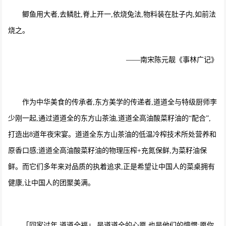
鲫鱼用大者,去鳞肚,脊上开一,依烧兔法,物料装在肚子内,如前法
烧之。
——南宋陈元靓《事林广记》
作为中华美食的传承者,东方美学的传递者,道道全与特级厨师李
少刚一起,通过道道全的东方山茶油,道道全高油酸菜籽油的“配合”,
打造出8道年夜宋宴。道道全东方山茶油的低温冷榨技术所处营养和
原香口感;道道全高油酸菜籽油的物理压榨+充氮保鲜,为菜籽油保
鲜。而它们多年来对品质的执着追求,正是希望让中国人的菜桌拥有
健康,让中国人的团聚美满。
「回家过年,道道全福」,是道道全的心愿,也是他们的憧憬:愿你