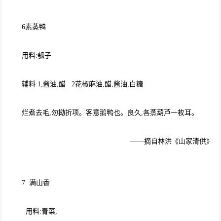
6素蒸鸭
用料:瓠子
辅料:1,酱油,醋 2花椒麻油,醋,酱油,白糖
烂煮去毛,勿拗折项。客意鹅鸭也。良久,各蒸葫芦一枚耳。
——摘自林洪《山家清供》
7 满山香
用料:青菜,