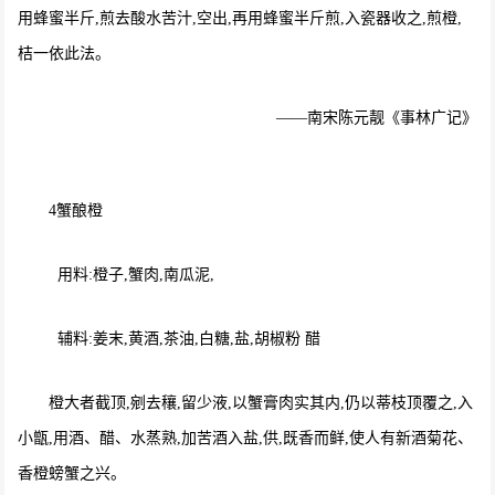
用蜂蜜半斤,煎去酸水苦汁,空出,再用蜂蜜半斤煎,入瓷器收之,煎橙,
桔一依此法。
——南宋陈元靓《事林广记》
4蟹酿橙
用料:橙子,蟹肉,南瓜泥,
辅料:姜末,黄酒,茶油,白糖,盐,胡椒粉 醋
橙大者截顶,剜去穰,留少液,以蟹膏肉实其内,仍以蒂枝顶覆之,入
小甑,用酒、醋、水蒸熟,加苦酒入盐,供,既香而鲜,使人有新酒菊花、
香橙螃蟹之兴。