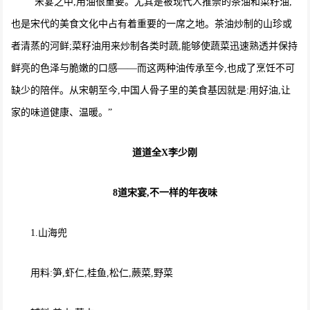
“宋宴之中,用油很重要。尤其是被现代人推崇的茶油和菜籽油,
也是宋代的美食文化中占有着重要的一席之地。茶油炒制的山珍或
者清蒸的河鲜;菜籽油用来炒制各类时蔬,能够使蔬菜迅速熟透并保持
鲜亮的色泽与脆嫩的口感——而这两种油传承至今,也成了烹饪不可
缺少的陪伴。从宋朝至今,中国人骨子里的美食基因就是:用好油,让
家的味道健康、温暖。”
道道全X李少刚
8道宋宴,不一样的年夜味
1.山海兜
用料:笋,虾仁,桂鱼,松仁,蕨菜,野菜