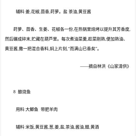
辅料:姜,花椒,茴香,莳萝。盐 茶油,黄豆酱
莳萝、茴香、生姜、花椒各一份,在热锅里焙烤以提升其芳香度,
然后碾成碎末,贮藏在葫芦里。每次煮油菜羹,趁菜刚熟,便加熟油、
黄豆酱,撒一把混合香料,焖上片刻,“而满山已香矣”。
——摘自林洪《山家清供》
8 酿烧鱼
用料:大鲫鱼 带肥羊肉
辅料:米饭,黄豆酱,葱,姜,盐,茶油,酱油,醋,黄酒