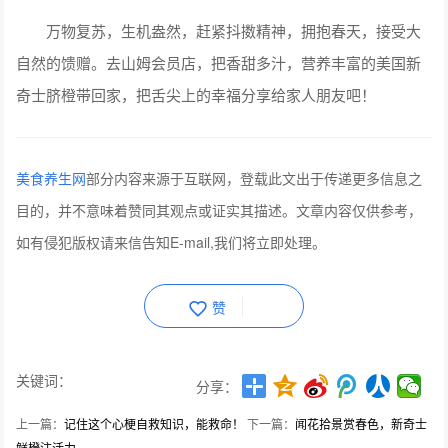
万物复苏，生机盎然，赶紧抖擞精神，拥抱春天，接受大
自然的馈赠。去山姆会员店，把香甜多汁，营养丰富的美国新
奇士脐橙带回家，把舌尖上的幸福分享给家人朋友吧！
美食养生网
部分内容来源于互联网，登载此文出于传递更多信息之
目的，并不意味着赞同其观点或证实其描述。文章内容仅供参考，
如有侵犯版权请来信告知E-mail,我们将立即处理。
赞
关键词：
分享：
上一篇：
记住这个心梗自救知识，能救命！
下一篇：
闻花拾景赏春色，新奇士
鲜橙注活力