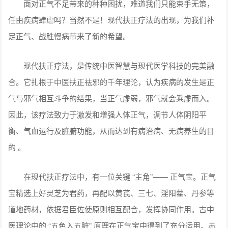
面对正气不足带来的种种困扰，难道我们只能束手无策，
任由疾病肆虐吗？当然不是！现代扶正疗法的出现，为我们补
足正气、战胜慢病带来了新的希望。
现代扶正疗法，是传统中医智慧与现代医学科技的完美融
合。它扎根于中医扶正祛邪的千年理论，认为疾病的发生是正
气与邪气相互斗争的结果，当正气虚弱，邪气就会乘虚而入。
因此，该疗法致力于激发和增强人体正气，调节人体阴阳平
衡、气血运行及脏腑功能，从而达到有病治病、无病养生的目
的 。
在现代扶正疗法中，有一位关键 “主角”—— 正气宝。正气
宝精选上好灵芝为君药，再配以黄芪、三七、淫阳藿、丹参等
道地药材，依据君臣佐使原则相互配合，发挥协同作用。古中
医理论中的 “五色入五脏” 原理在正气宝中得到了充分运用。赤