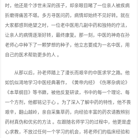
时，他还是个涉世未深的孩子，却亲眼目睹了一位亲人被疾病
折磨得痛苦不堪。多方寻医问药，病情却始终不见好转。就在
大家都感到绝望之时，一位老中医用几副中药和独特的疗法，
让亲人的病情逐渐好转，最终康复。那一刻，中医的神奇在孙
老师心中种下了一颗梦想的种子，他立志要成为一名中医，用
自己的医术帮助更多的人 。
从那以后，孙老师踏上了漫长而艰辛的中医求学之路。他
如饥似渴地学习中医经典著作，《黄帝内经》《伤寒杂病论》
《本草纲目》等书籍，被他反复研读，书中的每一个理论、每
一个方剂，他都铭记于心 。为了深入了解中药的特性，他不畏
艰辛，翻山越岭，亲自采集草药，向经验丰富的药农请教辨别
药材真伪和优劣的方法 。在跟随名师学习的过程中，他更是虚
心求教，不放过任何一个学习的机会，将老师们的临床经验和