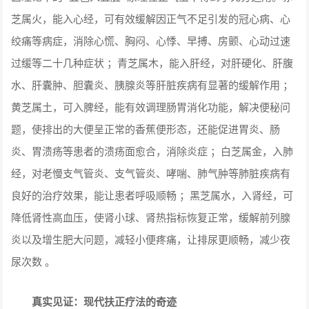
芝属火，能入心经，可有效缓解因正气不足引发的冠心病、心
绞痛等病症，消除心慌、胸闷、心悸、早搏、房颤、心动过速
过缓等二十几种症状 ；青芝属木，能入肝经，对肝硬化、肝腹
水、肝囊肿、胆囊炎、胰腺炎等肝脏疾病有显著的缓解作用 ；
黄芝属土，可入脾经，能有效调理肠胃消化功能，解决便秘问
题，使排出的大便呈正常的香蕉便形态，还能促进胃炎、肠
炎、胃溃疡等患者的溃疡面愈合，消除炎症 ；白芝属金，入肺
经，对老慢支气管炎、支气管炎、哮喘、肺气肿等肺脏疾病有
良好的治疗效果，能让患者呼吸顺畅 ；黑芝属水，入肾经，可
降低肾性高血压，使肾小球、肾热指标恢复正常，缓解前列腺
炎以及增生肥大问题，减轻小便疼痛，让排尿更顺畅，减少夜
尿次数 。
真实见证：现代扶正疗法的奇迹