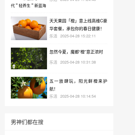
天天果园「橙」意上线高维C豪
华套餐，承包你的春日健康！
乐活
2025-04-28 15:22:11
忽然今夏，魔都“橙”意正浓时
乐活
2025-04-28 10:31:38
五一放肆玩，阳光鲜橙来护
航！
乐活
2025-04-28 10:14:54
男神们都在搜