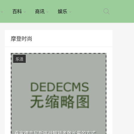
百科
商讯
娱乐
摩登时尚
乐活
喜家德吉尼斯挑战解锁孝敬长辈的方式