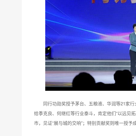
同行功勋奖授予茅台、五粮液、华润等21家行业
给季克良、何继红等行业泰斗，肯定他们“以远见拓
市，见证“展与城的交响”；特别贡献奖则唯一授予成