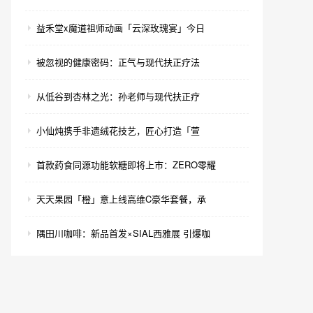
益禾堂x魔道祖师动画「云深玫瑰宴」今日
被忽视的健康密码：正气与现代扶正疗法
从低谷到杏林之光：孙老师与现代扶正疗
小仙炖携手非遗绒花技艺，匠心打造「萱
首款药食同源功能软糖即将上市：ZERO零耀
天天果园「橙」意上线高维C豪华套餐，承
隅田川咖啡：新品首发×SIAL西雅展 引爆咖