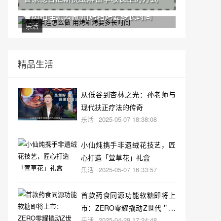
骨肉相连怎么做 用烤箱烤要多长时间
乐活
精品生活
从低谷到杏林之光：孙老师与
现代扶正疗法的传奇
乐活
2025-05-07 18:38:08
小仙炖携手非遗绒花技艺，匠
心打造「萱草花」礼盒
乐活
2025-05-07 16:33:57
首款药食同源功能软糖即将上
市：ZERO零耀撬动Z世代＂轻
乐活
2025-04-29 17:24:48
养生＂新蓝海