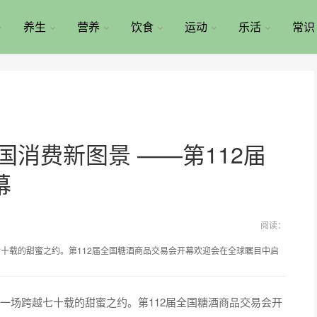
养生
营养
饮食
运动
乐活
常识
国消费新图景 ——第112届
幕
阅读：
越七十载的甜蜜之约。第112届全国糖酒商品交易会开幕欢迎会在全球瞩目中启
来一场跨越七十载的甜蜜之约。第112届全国糖酒商品交易会开