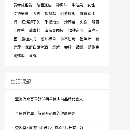
黄金咸蛋卷
陕西凉皮
钟离昧
牛油果
女性
传统美食
鸭肉
担担鸡
炒葱椒鸡
麻酱素什
锦
红烧狮子头
手指泡水
炒湖蟹
火锅
湘西
土匪鸭
箭毒蛙
海东青图片
12种东西
海鲜三
宝
腰缠火龙
葱油桂鱼
乐不思蜀
墨鱼汁
藕
是莲
家庭自酿啤酒
烧烤
会胖
蔬菜
蓝翅金
刚鹦鹉
鱼丸
生活课题
亚洲汽水官宣篮球明星徐杰为品牌代言人
全民营养周，解锁开心果的健康密码
益禾堂x魔道祖师联名引爆Z世代狂欢，超