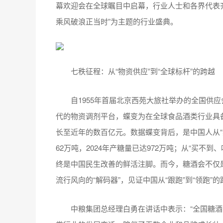
幕欢迎会在全球瞩目中启幕，行业人士和各界代表
乘风破浪正当时”为主题的行业盛典。
七秩征程：从“物资供应”到“全球标杆”的跨越
自1955年首届北京西苑大旅社举办的全国供应
代的物资调剂平台，蝶变为在全球食品酒类行业具
长至近年的数百亿元。数据蝶变背后，是中国人从“票
62万吨，2024年产糖量已达972万吨；从“买不到
终是中国民生改善的鲜活注脚。而今，糖酒会不仅是
流行风向的“解码器”，见证中国从“跟跑”到“领跑”
中粮集团总经理白勇在讲话中表示：“全国糖酒会自