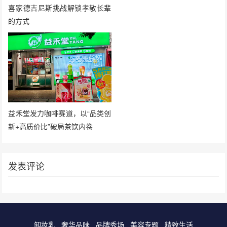
喜家德吉尼斯挑战解锁孝敬长辈
的方式
益禾堂发力咖啡赛道，以“品类创
新+高质价比”破局茶饮内卷
发表评论
卸妆乳
奢华品味
品牌秀场
美容专题
精致生活