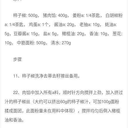
柿子椒: 500g， 猪肉馅: 400g， 姜粉a: 1/4茶匙， 白胡椒粉
a: 1/4茶匙， 鸡蛋a: 1个， 酱油a: 20g， 老抽a: 10g， 蚝油a:
5g，豆瓣酱a: 15g， 盐a: 5g， 橄榄油: 20g， 香油: 10g， 葱花:
10g， 中筋面粉: 500g， 清水: 270g
步骤
11、柿子椒洗净去蒂去籽擦丝备用。
22、肉馅中加入所有a料，顺时针方向搅拌上劲，加入挤过
汁的柿子椒丝（大约可以挤出60g的柿子椒汁，可加100g面粉
揉成面团，此面粉量未在用料中体现），搅拌均匀后倒入橄榄
油和香油。