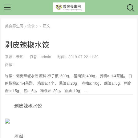
美食养生网
>
饮食
> -
正文
剥皮辣椒水饺
来源：
未知
作者：
admin
时间：2019-07-22 11:39
阅读：
导读：剥皮辣椒水饺 原料 柿子椒: 500g， 猪肉馅: 400g， 姜粉a: 1/4茶匙， 白
胡椒粉a: 1/4茶匙， 鸡蛋a: 1个， 酱油a: 20g， 老抽a: 10g， 蚝油a: 5g，豆瓣
酱a: 15g， 盐a: 5g， 橄榄油: 20g， 香油: 10g，...
剥皮辣椒水饺
原料