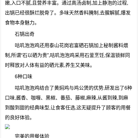
嫩,入口不腻,且营养丰富。通过高汤卤制,加上静泡的过程,
出锅已经很酥烂脱骨了。多味天然香料腌制,去腥解腻,爆发
食物本身魅力。
石锅出奇
咕叽泡泡鸡还用泰山花岗岩富硒石锅加上秘制酱料煨
制,所谓“石以硒为贵”,咕叽泡泡鸡采用石釜烹饪,保温锁鲜同
时释放对人体有益的硒元素,养生又美味。
6种口味
咕叽泡泡鸡结合了黄焖鸡与鸡公煲的优势,研发出了6种
口味,酱香、咖喱、黑椒、番茄、藤椒,麻辣,从酱到辣,到麻
到酸到甜的经典味型,让食客任选,这无疑提升了顾客的用餐
的良好体验。
完美的用餐体验