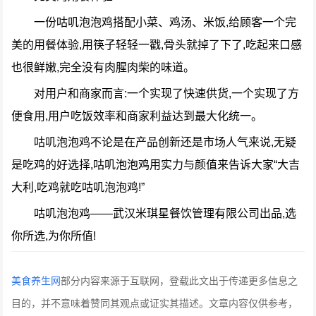
一份咕叽泡泡鸡搭配小菜、鸡汤、米饭,给顾客一个完
美的用餐体验,用筷子轻轻一戳,骨头就掉了下了,吃起来口感
也很鲜嫩,完全没有肉腥肉柴的味道。
对用户和商家而言:一个实现了快速供货,一个实现了方
便食用,用户吃饭效率和商家利益达到最大化统一。
咕叽泡泡鸡不论是在产品创新还是市场人气来说,无疑
是吃鸡的好选择,咕叽泡泡鸡用实力与颜值来告诉大家“大吉
大利,吃鸡就吃咕叽泡泡鸡!”
咕叽泡泡鸡——武汉米琪星餐饮管理有限公司出品,选
你所选,为你所值!
美食养生网
部分内容来源于互联网，登载此文出于传递更多信息之
目的，并不意味着赞同其观点或证实其描述。文章内容仅供参考，