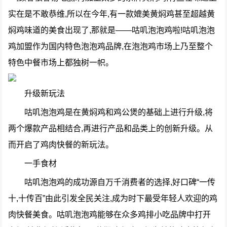
实在是不敢恭维,所以在今年,有一款媲美黄焖鸡甚至超越黄
焖鸡味道的美食出现了,那就是——咕叽泡泡鸡啦!咕叽泡泡
鸡加盟作为国内特色泡泡鸡品牌,在泡泡鸡市场上乃至整个
特色中餐市场上都独树一帜。
升级新玩法
咕叽泡泡鸡是在黄焖鸡和鸡公煲的基础上进行升级,将
两个爆款产品相结合,再进行产品和品类上的创新升级。从
而开启了鸡肉快餐的新玩法。
一手食材
咕叽泡泡鸡的成功源自万千消费者的选择,好口碑“一传
十,十传百”由此引发全民关注,成为时下最受年轻人欢迎的鸡
肉快餐美食。咕叽泡泡鸡能够在众多鸡排小吃品牌中打开