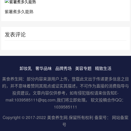
紫薯煮多久能熟
发表评论
卸妆乳
奢华品味
品牌秀场
美容专题
精致生活
美食养生网：部分内容来源用户上传，登载此文出于传递更多信息之目
的，并不意味着赞同其观点或证实其描述，不可作为直接的消费指导与
投资建议。文章内容仅供参考，如有侵犯版权请来信告知E-
mail:1039585111@qq.com,我们将立即处理。 软文投稿合作QQ：
1039585111
Copyright © 2017-2022
美食养生网
.保留所有权利 备案号：
网站备案
号