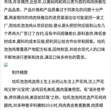
市场,并非偶然,近些年,以黄焖鸡和鸡公煲为首的鸡肉快餐在
产品品类、产品价格和产品质量过于同类化的问题十分严
重,两家相邻的鸡肉快餐店的进货渠道往往可能是同一家工
厂,而咕叽泡泡鸡从项目初始,便从源头把控供应链和山东几
个养鸡大厂签订了合约,没有中间商赚差价,原料直供,降低食
材成本,酱料的成本压缩,把利润让给合作伙伴和顾客。咕叽
泡泡鸡尊重原产地配方标准,因地制宜,并结合现代人的口味
不断地进行更新和改良,满足口味多样化的需求。
制作精致
咕叽泡泡鸡选用土生土长的山东汶上芦花鸡,汶上芦花
鸡又称“元宝鸡”,该鸡羽毛美观,属肉蛋兼用型。有“滋补胜甲
鱼,养伤赛白鸽,美容如珍珠”之称。咕叽泡泡鸡优选芦花鸡鸡
腿肉,30多种香辛料腌制10小时,鸡肉表皮焦香脆黄,肉质细