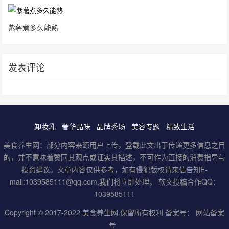
紫薯煮多久能熟
发表评论
卸妆乳
奢华品味
品牌秀场
美容专题
精致生活
美食养生网：部分内容来源用户上传，登载此文出于传递更多信息之目
的，并不意味着赞同其观点或证实其描述，不可作为直接的消费指导与
投资建议。文章内容仅供参考，如有侵犯版权请来信告知E-
mail:1039585111@qq.com,我们将立即处理。 软文投稿合作QQ：
1039585111
Copyright © 2017-2022
美食养生网
.保留所有权利 备案号：
网站备案
号