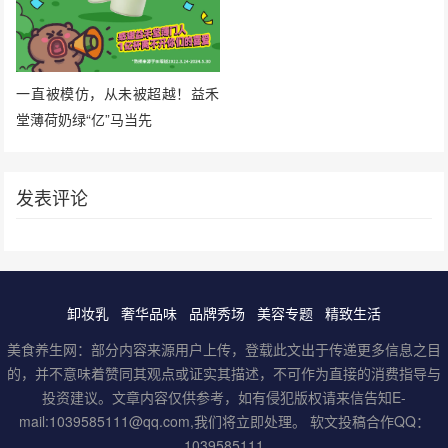
一直被模仿，从未被超越！益禾
堂薄荷奶绿“亿”马当先
发表评论
卸妆乳
奢华品味
品牌秀场
美容专题
精致生活
美食养生网：部分内容来源用户上传，登载此文出于传递更多信息之目
的，并不意味着赞同其观点或证实其描述，不可作为直接的消费指导与
投资建议。文章内容仅供参考，如有侵犯版权请来信告知E-
mail:1039585111@qq.com,我们将立即处理。 软文投稿合作QQ：
1039585111