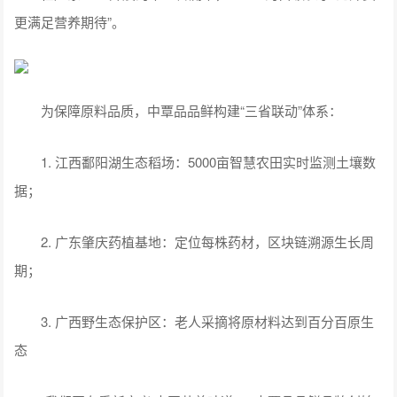
更满足营养期待”。
为保障原料品质，中覃品品鲜构建“三省联动”体系：
1. 江西鄱阳湖生态稻场：5000亩智慧农田实时监测土壤数
据；
2. 广东肇庆药植基地：定位每株药材，区块链溯源生长周
期；
3. 广西野生态保护区：老人采摘将原材料达到百分百原生
态