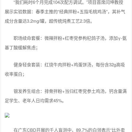
“我们耗时6个月完成104次配方调试。”项目首席闫坤教授
展示实验数据：春季主推的“经典拌粉+五指毛桃鸡汤”，其补气
成分含量达3.2mg/罐，超传统炖煮工艺2.3倍。
职场续命套餐：微辣拌粉+红枣党参枸杞鸽子汤，添加γ-氨
基丁酸缓解焦虑；
健身轻食套装：红烧牛肉拌粉+鸡蛋饼汤，每份含32g高吸
收率蛋白；
银发养生组合：排骨拌粉+当归红枣党参土鸡汤，钙含量满
足学生、老年人日均需求45%。
在广东CBD开展的千人盲测中，89.7%的白领表示“比外卖