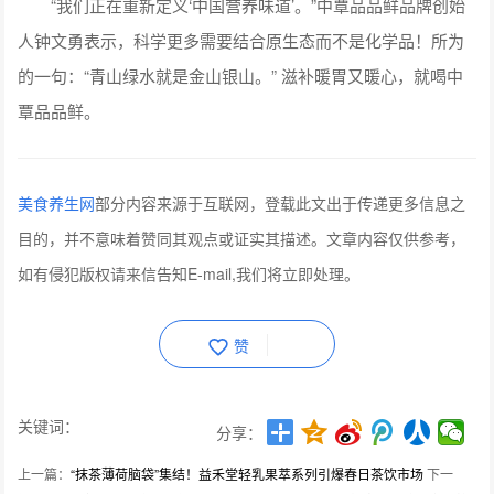
“我们正在重新定义‘中国营养味道’。”中覃品品鲜品牌创始
人钟文勇表示，科学更多需要结合原生态而不是化学品！所为
的一句：“青山绿水就是金山银山。” 滋补暖胃又暖心，就喝中
覃品品鲜。
美食养生网
部分内容来源于互联网，登载此文出于传递更多信息之
目的，并不意味着赞同其观点或证实其描述。文章内容仅供参考，
如有侵犯版权请来信告知E-mail,我们将立即处理。
赞
关键词：
分享：
上一篇：
“抹茶薄荷脑袋”集结！益禾堂轻乳果萃系列引爆春日茶饮市场
下一