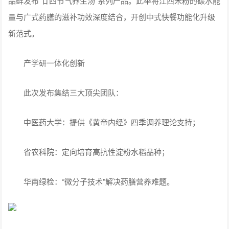
品鲜发布“廿四节气养生汤”系列产品。此举将江西米粉的碳水能
量与广式药膳的滋补功效深度结合，开创中式快餐功能化升级
新范式。
产学研一体化创新
此次发布集结三大顶尖团队：
中医药大学：提供《黄帝内经》四季调养理论支持；
省农科院：定向培育高抗性淀粉水稻品种；
华南绿检：“微分子技术”解决药膳营养难题。