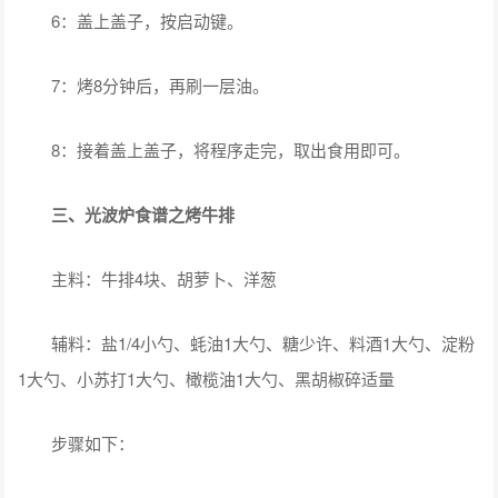
6：盖上盖子，按启动键。
7：烤8分钟后，再刷一层油。
8：接着盖上盖子，将程序走完，取出食用即可。
三、光波炉食谱之烤牛排
主料：牛排4块、胡萝卜、洋葱
辅料：盐1/4小勺、蚝油1大勺、糖少许、料酒1大勺、淀粉
1大勺、小苏打1大勺、橄榄油1大勺、黑胡椒碎适量
步骤如下：