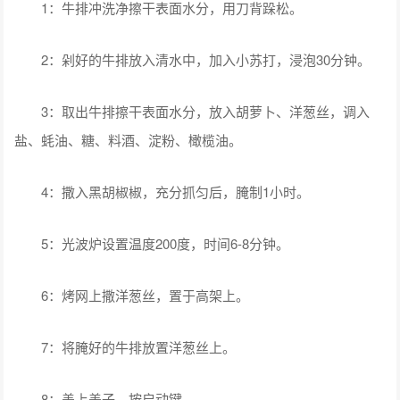
1：牛排冲洗净擦干表面水分，用刀背跺松。
2：剁好的牛排放入清水中，加入小苏打，浸泡30分钟。
3：取出牛排擦干表面水分，放入胡萝卜、洋葱丝，调入
盐、蚝油、糖、料酒、淀粉、橄榄油。
4：撒入黑胡椒椒，充分抓匀后，腌制1小时。
5：光波炉设置温度200度，时间6-8分钟。
6：烤网上撒洋葱丝，置于高架上。
7：将腌好的牛排放置洋葱丝上。
8：盖上盖子，按启动键。