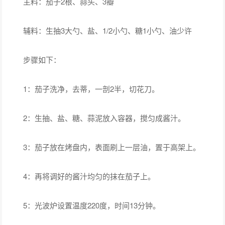
主料：茄子2根、蒜头、3瓣
辅料：生抽3大勺、盐、1/2小勺、糖1小勺、油少许
步骤如下：
1：茄子洗净，去蒂，一剖2半，切花刀。
2：生抽、盐、糖、蒜泥放入容器，搅匀成酱汁。
3：茄子放在烤盘内，表面刷上一层油，置于高架上。
4：再将调好的酱汁均匀的抹在茄子上。
5：光波炉设置温度220度，时间13分钟。