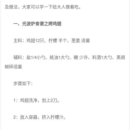
及做法，大家可以学一下给大人做着吃。
一、光波炉食谱之烤鸡翅
主料：鸡翅12只、柠檬 半个、葱姜 适量
辅料：盐1/4小勺、蚝油1大勺、糖 少许、料酒1大勺、黑胡
椒碎适量
步骤如下：
1：鸡翅洗净，划上2刀。
2：放入容器，挤入柠檬汁。