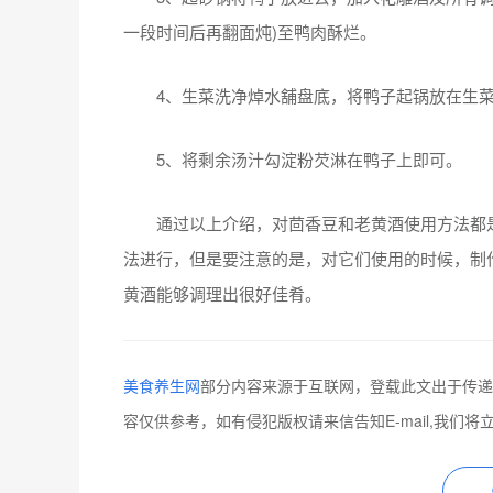
一段时间后再翻面炖)至鸭肉酥烂。
4、生菜洗净焯水舖盘底，将鸭子起锅放在生菜
5、将剩余汤汁勾淀粉芡淋在鸭子上即可。
通过以上介绍，对茴香豆和老黄酒使用方法都是
法进行，但是要注意的是，对它们使用的时候，制
黄酒能够调理出很好佳肴。
美食养生网
部分内容来源于互联网，登载此文出于传递
容仅供参考，如有侵犯版权请来信告知E-mail,我们将