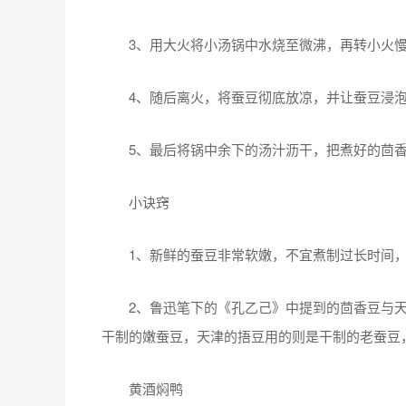
3、用大火将小汤锅中水烧至微沸，再转小火慢
4、随后离火，将蚕豆彻底放凉，并让蚕豆浸泡在
5、最后将锅中余下的汤汁沥干，把煮好的茴香
小诀窍
1、新鲜的蚕豆非常软嫩，不宜煮制过长时间，
2、鲁迅笔下的《孔乙己》中提到的茴香豆与天
干制的嫩蚕豆，天津的捂豆用的则是干制的老蚕豆
黄酒焖鸭