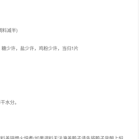
料减半)
，糖少许，盐少许，鸡粉少许，当归1片
干水分。
盖锅慢火炖煮(如果调料无法淹盖鸭子请先将鸭子背朝上焖