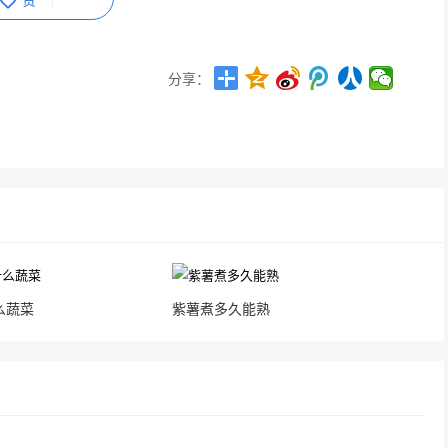
分享：
么蔬菜
紫薯煮多久能熟