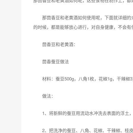
那茴香豆和老黄酒如何呢，这些食物在制作上，都
那茴香豆和老黄酒如何使用呢，下面就详细的介
的时候，都是能够放心进行，对自身健康，不会有
茴香豆和老黄酒：
茴香蚕豆做法
材料：蚕豆500g，八角1枚，花椒1g，干辣椒3支，桂
做法：
1、将新鲜的蚕豆用流动水冲洗去表面的浮土，
2、把洗净的蚕豆、八角、花椒、干辣椒、桂皮