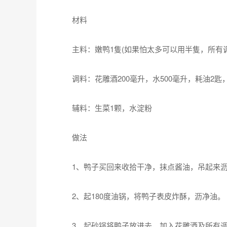
材料
主料：嫩鸭1隻(如果怕太多可以用半隻，所有调
调料：花雕酒200毫升，水500毫升，耗油2匙
辅料：生菜1颗，水淀粉
做法
1、鸭子买回来收拾干净，抹点酱油，吊起来沥
2、起180度油锅，将鸭子表皮炸酥，沥净油。
3、起砂锅将鸭子放进去，加入花雕酒及所有调料