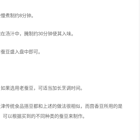
慢煮制约8分钟。
汤汁中，腌制约30分钟使其入味。
蚕豆盛入盘中即可。
如果选用老蚕豆，可适当加长烹调时间。
津传统食品捂豆都和上述的做法很相似，而茴香豆所用的是
，可以根据买到的不同种类的蚕豆来制作。