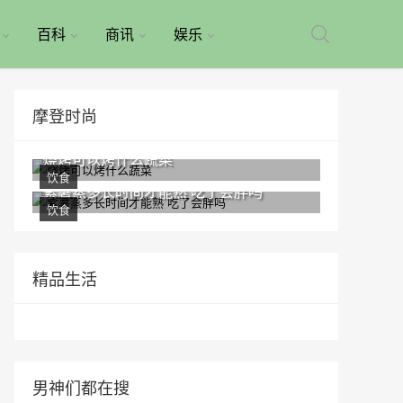
百科
商讯
娱乐
摩登时尚
烧烤可以烤什么蔬菜
饮食
紫薯蒸多长时间才能熟 吃了会胖吗
饮食
精品生活
男神们都在搜