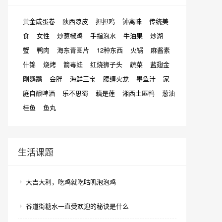
黄金咸蛋卷
陕西凉皮
担担鸡
钟离昧
传统美
食
女性
炒葱椒鸡
手指泡水
牛油果
炒湖
蟹
鸭肉
海东青图片
12种东西
火锅
麻酱素
什锦
烧烤
箭毒蛙
红烧狮子头
蔬菜
蓝翅金
刚鹦鹉
会胖
海鲜三宝
腰缠火龙
墨鱼汁
家
庭自酿啤酒
乐不思蜀
藕是莲
湘西土匪鸭
葱油
桂鱼
鱼丸
生活课题
大吉大利，吃鸡就吃咕叽泡泡鸡
谷道街糖水一直受欢迎的秘诀是什么