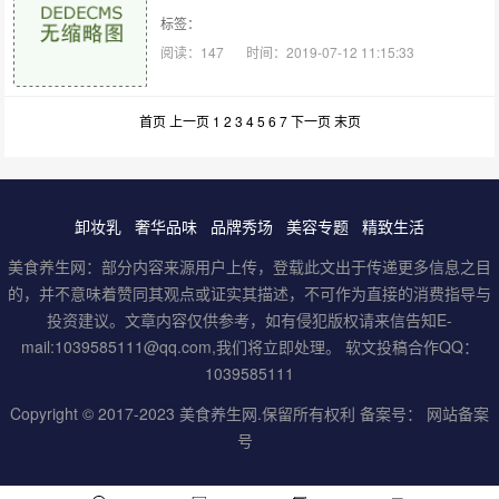
标签：
阅读：147
时间：2019-07-12 11:15:33
首页
上一页
1
2
3
4
5
6
7
下一页
末页
卸妆乳
奢华品味
品牌秀场
美容专题
精致生活
美食养生网：部分内容来源用户上传，登载此文出于传递更多信息之目
的，并不意味着赞同其观点或证实其描述，不可作为直接的消费指导与
投资建议。文章内容仅供参考，如有侵犯版权请来信告知E-
mail:1039585111@qq.com,我们将立即处理。 软文投稿合作QQ：
1039585111
Copyright © 2017-2023
美食养生网
.保留所有权利 备案号：
网站备案
号