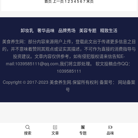
首页
上一页
1
2
3
4
5
6
7
末页
卸妆乳
奢华品味
品牌秀场
美容专题
精致生活
美食养生网：部分内容来源用户上传，登载此文出于传递更多信息之目
的，并不意味着赞同其观点或证实其描述，不可作为直接的消费指导与
投资建议。文章内容仅供参考，如有侵犯版权请来信告知E-
mail:1039585111@qq.com,我们将立即处理。 软文投稿合作QQ：
1039585111
Copyright © 2017-2023
美食养生网
.保留所有权利 备案号：
网站备案
号
男
女
搜索
文章
专题
品味
神
神