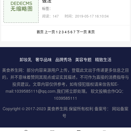
做法
标签：
阅读：147
时间：2019-05-17 16:10:04
首页
上一页
1
2
3
4
5
6
7
下一页
末页
卸妆乳
奢华品味
品牌秀场
美容专题
精致生活
美食养生网：部分内容来源用户上传，登载此文出于传递更多信息之目
的，并不意味着赞同其观点或证实其描述，不可作为直接的消费指导与
投资建议。文章内容仅供参考，如有侵犯版权请来信告知E-
mail:1039585111@qq.com,我们将立即处理。 软文投稿合作QQ：
1039585111
Copyright © 2017-2023
美食养生网
.保留所有权利 备案号：
网站备案
号